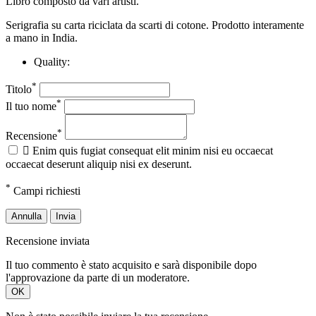
Libro composto da vari artisti.
Serigrafia su carta riciclata da scarti di cotone. Prodotto interamente
a mano in India.
Quality:
*
Titolo
*
Il tuo nome
*
Recensione

Enim quis fugiat consequat elit minim nisi eu occaecat
occaecat deserunt aliquip nisi ex deserunt.
*
Campi richiesti
Annulla
Invia
Recensione inviata
Il tuo commento è stato acquisito e sarà disponibile dopo
l'approvazione da parte di un moderatore.
OK