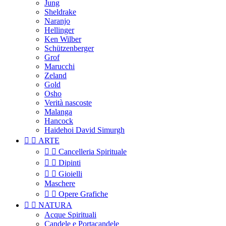
Jung
Sheldrake
Naranjo
Hellinger
Ken Wilber
Schützenberger
Grof
Marucchi
Zeland
Gold
Osho
Verità nascoste
Malanga
Hancock
Haidehoi David Simurgh


ARTE


Cancelleria Spirituale


Dipinti


Gioielli
Maschere


Opere Grafiche


NATURA
Acque Spirituali
Candele e Portacandele