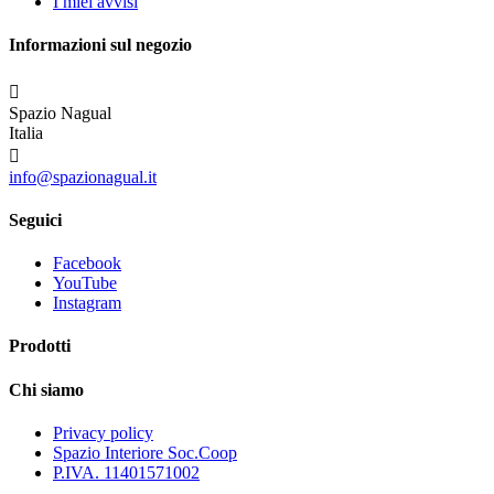
I miei avvisi
Informazioni sul negozio

Spazio Nagual
Italia

info@spazionagual.it
Seguici
Facebook
YouTube
Instagram
Prodotti
Chi siamo
Privacy policy
Spazio Interiore Soc.Coop
P.IVA. 11401571002