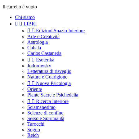
Il carrello è vuoto
Chi siamo


LIBRI


Edizioni Spazio Interiore
Arte e Creatività
Astrologia
Cabala
Carlos Castaneda


Esoterika
Jodorowsky
Letteratura di risveglio
Natura e Guarigione


Nuova Psicologia
Oriente
Piante Sacre e Psichedelia


Ricerca Interiore
Sciamanesimo
Scienze di confine
Sesso e Spiritualità
Tarocchi
Sogno
Reich