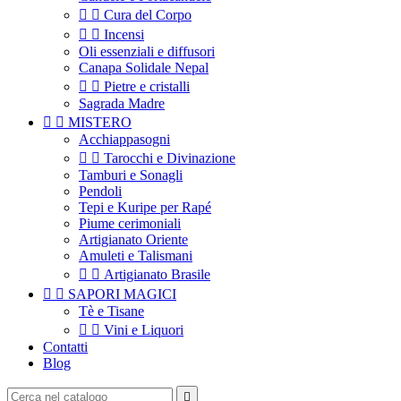


Cura del Corpo


Incensi
Oli essenziali e diffusori
Canapa Solidale Nepal


Pietre e cristalli
Sagrada Madre


MISTERO
Acchiappasogni


Tarocchi e Divinazione
Tamburi e Sonagli
Pendoli
Tepi e Kuripe per Rapé
Piume cerimoniali
Artigianato Oriente
Amuleti e Talismani


Artigianato Brasile


SAPORI MAGICI
Tè e Tisane


Vini e Liquori
Contatti
Blog
