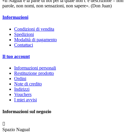
«Il Nagual è la parte di noi per la quale non c’è descrizione – non
parole, non nomi, non sensazioni, non sapere». (Don Juan)
Informazioni
Condizioni di vendita
Spedizioni
Modalità di pagamento
Contattaci
Il tuo account
Informazioni personali
Restituzione prodotto
Ordini
Note di credito
Indirizzi
Vouchers
I miei avvisi
Informazioni sul negozio

Spazio Nagual