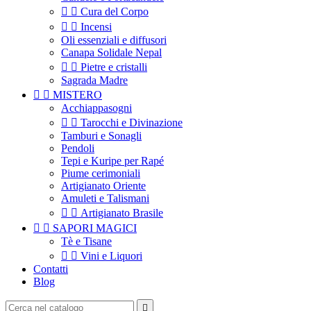


Cura del Corpo


Incensi
Oli essenziali e diffusori
Canapa Solidale Nepal


Pietre e cristalli
Sagrada Madre


MISTERO
Acchiappasogni


Tarocchi e Divinazione
Tamburi e Sonagli
Pendoli
Tepi e Kuripe per Rapé
Piume cerimoniali
Artigianato Oriente
Amuleti e Talismani


Artigianato Brasile


SAPORI MAGICI
Tè e Tisane


Vini e Liquori
Contatti
Blog
