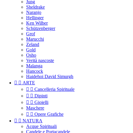
Jung
Sheldrake
Naranjo
Hellinger
Ken Wilber
Schützenberger
Grof
Marucchi
Zeland
Gold
Osho
Verità nascoste
Malanga
Hancock
Haidehoi David Simurgh


ARTE


Cancelleria Spirituale


Dipinti


Gioielli
Maschere


Opere Grafiche


NATURA
Acque Spirituali
Candele e Portacandele