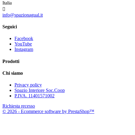
Italia

info@spazionagual.it
Seguici
Facebook
YouTube
Instagram
Prodotti
Chi siamo
Privacy policy
Spazio Interiore Soc.Coop
P.IVA. 11401571002
Richiesta recesso
© 2026 - Ecommerce software by PrestaShop™