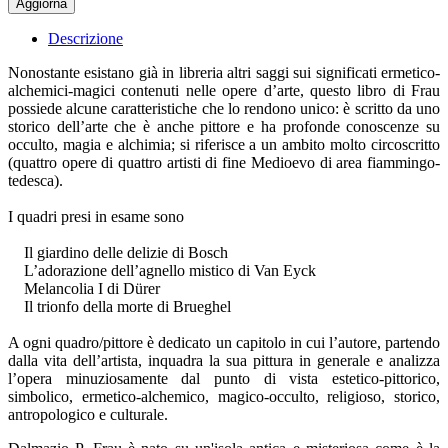
Descrizione
Nonostante esistano già in libreria altri saggi sui significati ermetico-
alchemici-magici contenuti nelle opere d’arte, questo libro di Frau
possiede alcune caratteristiche che lo rendono unico: è scritto da uno
storico dell’arte che è anche pittore e ha profonde conoscenze su
occulto, magia e alchimia; si riferisce a un ambito molto circoscritto
(quattro opere di quattro artisti di fine Medioevo di area fiammingo-
tedesca).
I quadri presi in esame sono
Il giardino delle delizie di Bosch
L’adorazione dell’agnello mistico di Van Eyck
Melancolia I di Dürer
Il trionfo della morte di Brueghel
A ogni quadro/pittore è dedicato un capitolo in cui l’autore, partendo
dalla vita dell’artista, inquadra la sua pittura in generale e analizza
l’opera minuziosamente dal punto di vista estetico-pittorico,
simbolico, ermetico-alchemico, magico-occulto, religioso, storico,
antropologico e culturale.