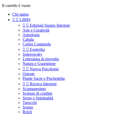
Il carrello è vuoto
Chi siamo


LIBRI


Edizioni Spazio Interiore
Arte e Creatività
Astrologia
Cabala
Carlos Castaneda


Esoterika
Jodorowsky
Letteratura di risveglio
Natura e Guarigione


Nuova Psicologia
Oriente
Piante Sacre e Psichedelia


Ricerca Interiore
Sciamanesimo
Scienze di confine
Sesso e Spiritualità
Tarocchi
Sogno
Reich