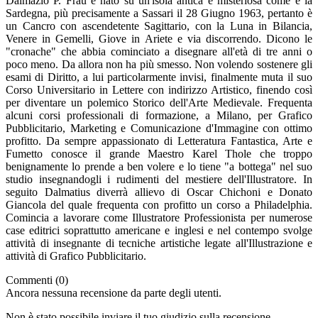
Dalmazio P. Frau è nato su un'isola antica e misteriosa come è la
Sardegna, più precisamente a Sassari il 28 Giugno 1963, pertanto è
un Cancro con ascendetente Sagittario, con la Luna in Bilancia,
Venere in Gemelli, Giove in Ariete e via discorrendo. Dicono le
"cronache" che abbia cominciato a disegnare all'età di tre anni o
poco meno. Da allora non ha più smesso. Non volendo sostenere gli
esami di Diritto, a lui particolarmente invisi, finalmente muta il suo
Corso Universitario in Lettere con indirizzo Artistico, finendo così
per diventare un polemico Storico dell'Arte Medievale. Frequenta
alcuni corsi professionali di formazione, a Milano, per Grafico
Pubblicitario, Marketing e Comunicazione d'Immagine con ottimo
profitto. Da sempre appassionato di Letteratura Fantastica, Arte e
Fumetto conosce il grande Maestro Karel Thole che troppo
benignamente lo prende a ben volere e lo tiene "a bottega" nel suo
studio insegnandogli i rudimenti del mestiere dell'Illustratore. In
seguito Dalmatius diverrà allievo di Oscar Chichoni e Donato
Giancola del quale frequenta con profitto un corso a Philadelphia.
Comincia a lavorare come Illustratore Professionista per numerose
case editrici soprattutto americane e inglesi e nel contempo svolge
attività di insegnante di tecniche artistiche legate all'Illustrazione e
attività di Grafico Pubblicitario.
Commenti (0)
Ancora nessuna recensione da parte degli utenti.
Non è stato possibile inviare il tuo giudizio sulla recensione