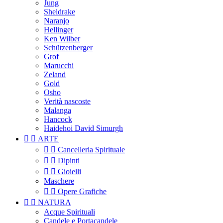
Jung
Sheldrake
Naranjo
Hellinger
Ken Wilber
Schützenberger
Grof
Marucchi
Zeland
Gold
Osho
Verità nascoste
Malanga
Hancock
Haidehoi David Simurgh


ARTE


Cancelleria Spirituale


Dipinti


Gioielli
Maschere


Opere Grafiche


NATURA
Acque Spirituali
Candele e Portacandele