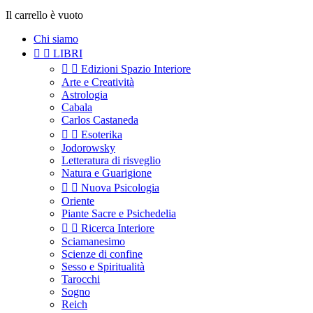
Il carrello è vuoto
Chi siamo


LIBRI


Edizioni Spazio Interiore
Arte e Creatività
Astrologia
Cabala
Carlos Castaneda


Esoterika
Jodorowsky
Letteratura di risveglio
Natura e Guarigione


Nuova Psicologia
Oriente
Piante Sacre e Psichedelia


Ricerca Interiore
Sciamanesimo
Scienze di confine
Sesso e Spiritualità
Tarocchi
Sogno
Reich