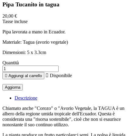
Pipa Tucanito in tagua
20,00 €
Tasse incluse
Pipa lavorata a mano in Ecuador.
Materiale: Tagua (avorio vegetale)
Dimensioni: 5 x 3.3cm
Quantità

Disponibile

Aggiungi al carrello
Descrizione
Chiamato anche "Corozo" o "Avorio Vegetale, la TAGUA è un
albero della regione umida tropicale dell'Ecuador. Questa è
considerata una "risorsa sostenibile", cioè che non si esaurisce
nonostante il suo continuo utilizzo.
La pianta produce un frutto particolare:i semi. La polpa è liquida