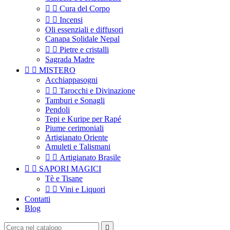


Cura del Corpo


Incensi
Oli essenziali e diffusori
Canapa Solidale Nepal


Pietre e cristalli
Sagrada Madre


MISTERO
Acchiappasogni


Tarocchi e Divinazione
Tamburi e Sonagli
Pendoli
Tepi e Kuripe per Rapé
Piume cerimoniali
Artigianato Oriente
Amuleti e Talismani


Artigianato Brasile


SAPORI MAGICI
Tè e Tisane


Vini e Liquori
Contatti
Blog
