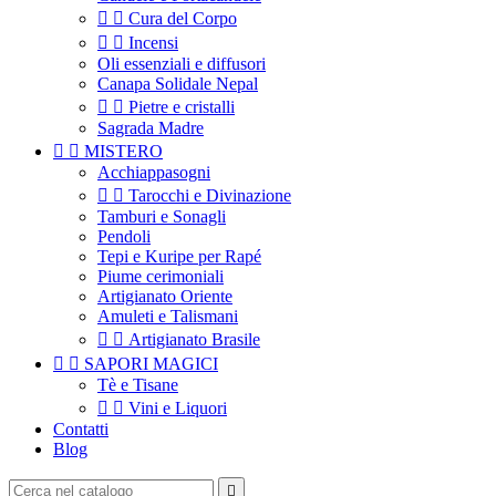


Cura del Corpo


Incensi
Oli essenziali e diffusori
Canapa Solidale Nepal


Pietre e cristalli
Sagrada Madre


MISTERO
Acchiappasogni


Tarocchi e Divinazione
Tamburi e Sonagli
Pendoli
Tepi e Kuripe per Rapé
Piume cerimoniali
Artigianato Oriente
Amuleti e Talismani


Artigianato Brasile


SAPORI MAGICI
Tè e Tisane


Vini e Liquori
Contatti
Blog
