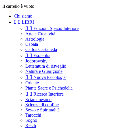
Il carrello è vuoto
Chi siamo


LIBRI


Edizioni Spazio Interiore
Arte e Creatività
Astrologia
Cabala
Carlos Castaneda


Esoterika
Jodorowsky
Letteratura di risveglio
Natura e Guarigione


Nuova Psicologia
Oriente
Piante Sacre e Psichedelia


Ricerca Interiore
Sciamanesimo
Scienze di confine
Sesso e Spiritualità
Tarocchi
Sogno
Reich