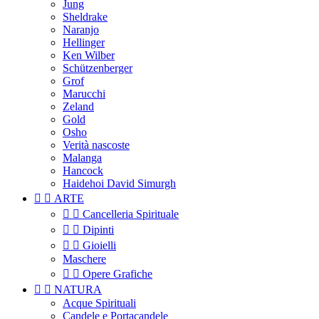
Jung
Sheldrake
Naranjo
Hellinger
Ken Wilber
Schützenberger
Grof
Marucchi
Zeland
Gold
Osho
Verità nascoste
Malanga
Hancock
Haidehoi David Simurgh


ARTE


Cancelleria Spirituale


Dipinti


Gioielli
Maschere


Opere Grafiche


NATURA
Acque Spirituali
Candele e Portacandele