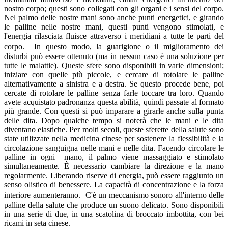
nostro corpo; questi sono collegati con gli organi e i sensi del corpo.
Nel palmo delle nostre mani sono anche punti energetici, e girando
le palline nelle nostre mani, questi punti vengono stimolati, e
l'energia rilasciata fluisce attraverso i meridiani a tutte le parti del
corpo. In questo modo, la guarigione o il miglioramento dei
disturbi può essere ottenuto (ma in nessun caso è una soluzione per
tutte le malattie). Queste sfere sono disponibili in varie dimensioni;
iniziare con quelle più piccole, e cercare di rotolare le palline
alternativamente a sinistra e a destra. Se questo procede bene, poi
cercate di rotolare le palline senza farle toccare tra loro. Quando
avete acquistato padronanza questa abilità, quindi passate al formato
più grande. Con questi si può imparare a girarle anche sulla punta
delle dita. Dopo qualche tempo si noterà che le mani e le dita
diventano elastiche. Per molti secoli, queste sferette della salute sono
state utilizzate nella medicina cinese per sostenere la flessibilità e la
circolazione sanguigna nelle mani e nelle dita. Facendo circolare le
palline in ogni mano, il palmo viene massaggiato e stimolato
simultaneamente. È necessario cambiare la direzione e la mano
regolarmente. Liberando riserve di energia, può essere raggiunto un
senso olistico di benessere. La capacità di concentrazione e la forza
interiore aumenteranno. C'è un meccanismo sonoro all'interno delle
palline della salute che produce un suono delicato. Sono disponibili
in una serie di due, in una scatolina di broccato imbottita, con bei
ricami in seta cinese.