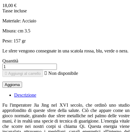
18,00 €
Tasse incluse
Materiale: Acciaio
Misura: cm 3.5
Peso: 157 gr
Le sfere vengono consegnate in una scatola rossa, blu, verde o nera.
Quantità

Non disponibile

Aggiungi al carrello
Descrizione
Fu l'imperatore Jia Jing nel XVI secolo, che ordinò uno studio
approfondito di queste sfere della salute. Ciò che appare come un
gioco normale, girando due sfere metalliche nel palmo delle vostre
mani, è in realtà una specie di tecnica di guarigione. L'energia vitale
che scorre nei nostri corpi si chiama Qi. Questa energia viene
incanalata attraverso i meridiani, canali energetici all'interno del