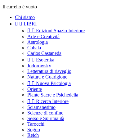
Il carrello è vuoto
Chi siamo


LIBRI


Edizioni Spazio Interiore
Arte e Creatività
Astrologia
Cabala
Carlos Castaneda


Esoterika
Jodorowsky
Letteratura di risveglio
Natura e Guarigione


Nuova Psicologia
Oriente
Piante Sacre e Psichedelia


Ricerca Interiore
Sciamanesimo
Scienze di confine
Sesso e Spiritualità
Tarocchi
Sogno
Reich