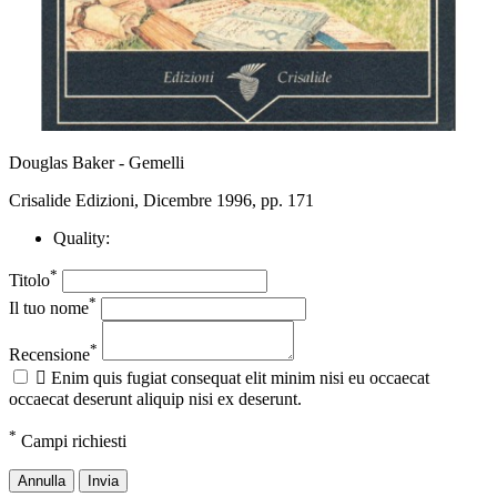
Douglas Baker - Gemelli
Crisalide Edizioni, Dicembre 1996, pp. 171
Quality:
*
Titolo
*
Il tuo nome
*
Recensione

Enim quis fugiat consequat elit minim nisi eu occaecat
occaecat deserunt aliquip nisi ex deserunt.
*
Campi richiesti
Annulla
Invia