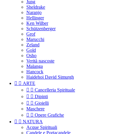
Jung
Sheldrake
Naranjo
Hellinger
Ken Wilber
Schützenberger
Grof
Marucchi
Zeland
Gold
Osho
Verità nascoste
Malanga
Hancock
Haidehoi David Simurgh


ARTE


Cancelleria Spirituale


Dipinti


Gioielli
Maschere


Opere Grafiche


NATURA
Acque Spirituali
Candele e Portacandele