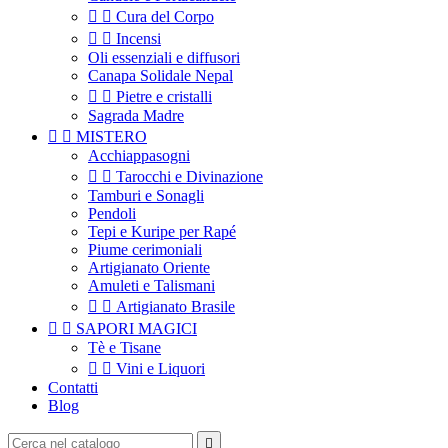


Cura del Corpo


Incensi
Oli essenziali e diffusori
Canapa Solidale Nepal


Pietre e cristalli
Sagrada Madre


MISTERO
Acchiappasogni


Tarocchi e Divinazione
Tamburi e Sonagli
Pendoli
Tepi e Kuripe per Rapé
Piume cerimoniali
Artigianato Oriente
Amuleti e Talismani


Artigianato Brasile


SAPORI MAGICI
Tè e Tisane


Vini e Liquori
Contatti
Blog
