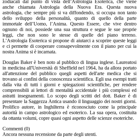
zodiacali dal punto di vista dell’Astrologia Esoterica, che viene
anche chiamata Astrologia della Nuova Era. Questa nuova
astrologia, che sempre più si va diffondendo, si occupa non tanto
dello sviluppo della personalità, quanto di quello della parte
immortale dell’Uomo, l’Anima. Questo Essere, che vive dentro
ognuno di noi, possiede una sua struttura e segue le sue proprie
leggi, che non sono le stesse di quelle del piano terreno.
L’Astrologia Esoterica si propone di aiutarci a scoprire queste leggi
e ci permette di cooperare consapevolmente con il piano per cui la
nostra Anima si è incarnata.
Douglas Baker è ben noto al pubblico di lingua inglese. Laureatosi
in medicina all'Università di Sheffield nel 1964, ha da allora portato
all'attenzione del pubblico quegli aspetti dell'arte medica che si
trovano ai confini della conoscenza scientifica. Egli usa esempi tratti
dalla vita di tutti i giorni e spiegazioni scientifiche, per rendere
comprensibili ai lettori di mentalità accidentale i più complessi ed
astratti insegnamenti. Lo scopo degli scritti del dott. Baker è di
presentare la Saggezza Antica usando il linguaggio dei nostri giorni.
Prolifico autore, in Inghilterra è riconosciuto come la principale
autorità in campo astrologico ed esoterico. La sua opera, costituita
da ottanta volumi, copre quasi ogni aspetto delle scienze esoteriche.
Commenti (0)
Ancora nessuna recensione da parte degli utenti.