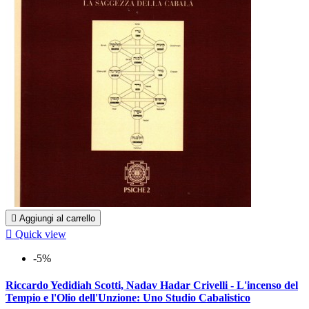

Aggiungi al carrello

Quick view
-5%
Riccardo Yedidiah Scotti, Nadav Hadar Crivelli - L'incenso del
Tempio e l'Olio dell'Unzione: Uno Studio Cabalistico