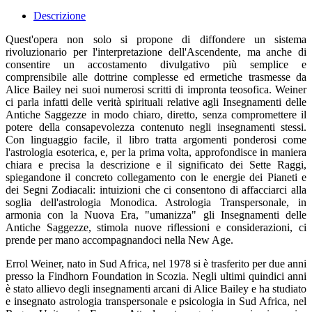
Descrizione
Quest'opera non solo si propone di diffondere un sistema
rivoluzionario per l'interpretazione dell'Ascendente, ma anche di
consentire un accostamento divulgativo più semplice e
comprensibile alle dottrine complesse ed ermetiche trasmesse da
Alice Bailey nei suoi numerosi scritti di impronta teosofica. Weiner
ci parla infatti delle verità spirituali relative agli Insegnamenti delle
Antiche Saggezze in modo chiaro, diretto, senza compromettere il
potere della consapevolezza contenuto negli insegnamenti stessi.
Con linguaggio facile, il libro tratta argomenti ponderosi come
l'astrologia esoterica, e, per la prima volta, approfondisce in maniera
chiara e precisa la descrizione e il significato dei Sette Raggi,
spiegandone il concreto collegamento con le energie dei Pianeti e
dei Segni Zodiacali: intuizioni che ci consentono di affacciarci alla
soglia dell'astrologia Monodica. Astrologia Transpersonale, in
armonia con la Nuova Era, "umanizza" gli Insegnamenti delle
Antiche Saggezze, stimola nuove riflessioni e considerazioni, ci
prende per mano accompagnandoci nella New Age.
Errol Weiner, nato in Sud Africa, nel 1978 si è trasferito per due anni
presso la Findhorn Foundation in Scozia. Negli ultimi quindici anni
è stato allievo degli insegnamenti arcani di Alice Bailey e ha studiato
e insegnato astrologia transpersonale e psicologia in Sud Africa, nel