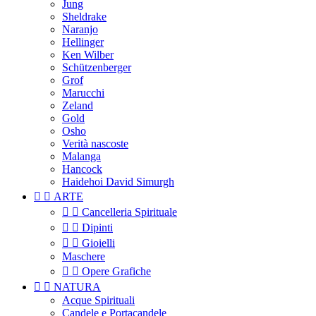
Jung
Sheldrake
Naranjo
Hellinger
Ken Wilber
Schützenberger
Grof
Marucchi
Zeland
Gold
Osho
Verità nascoste
Malanga
Hancock
Haidehoi David Simurgh


ARTE


Cancelleria Spirituale


Dipinti


Gioielli
Maschere


Opere Grafiche


NATURA
Acque Spirituali
Candele e Portacandele