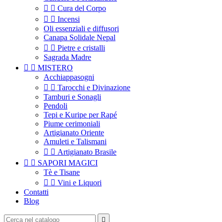


Cura del Corpo


Incensi
Oli essenziali e diffusori
Canapa Solidale Nepal


Pietre e cristalli
Sagrada Madre


MISTERO
Acchiappasogni


Tarocchi e Divinazione
Tamburi e Sonagli
Pendoli
Tepi e Kuripe per Rapé
Piume cerimoniali
Artigianato Oriente
Amuleti e Talismani


Artigianato Brasile


SAPORI MAGICI
Tè e Tisane


Vini e Liquori
Contatti
Blog
