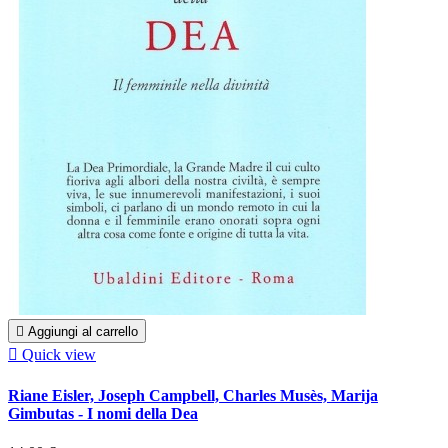

Aggiungi al carrello

Quick view
Riane Eisler, Joseph Campbell, Charles Musès, Marija
Gimbutas - I nomi della Dea