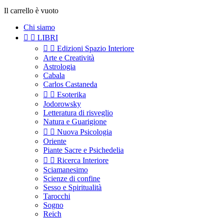
Il carrello è vuoto
Chi siamo


LIBRI


Edizioni Spazio Interiore
Arte e Creatività
Astrologia
Cabala
Carlos Castaneda


Esoterika
Jodorowsky
Letteratura di risveglio
Natura e Guarigione


Nuova Psicologia
Oriente
Piante Sacre e Psichedelia


Ricerca Interiore
Sciamanesimo
Scienze di confine
Sesso e Spiritualità
Tarocchi
Sogno
Reich