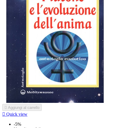

Aggiungi al carrello

Quick view
-5%