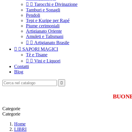


Tarocchi e Divinazione
Tamburi e Sonagli
Pendoli
Tepi e Kuripe per Rapé
Piume cerimoniali
Artigianato Oriente
Amuleti e Talismani


Artigianato Brasile


SAPORI MAGICI
Tè e Tisane


Vini e Liquori
Contatti
Blog

BUONE 
Categorie
Categorie
Home
LIBRI