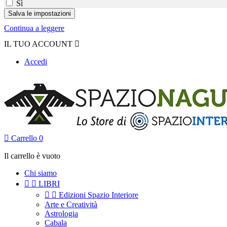
Sì
Continua a leggere
IL TUO ACCOUNT

Accedi

Carrello
0
Il carrello è vuoto
Chi siamo


LIBRI


Edizioni Spazio Interiore
Arte e Creatività
Astrologia
Cabala