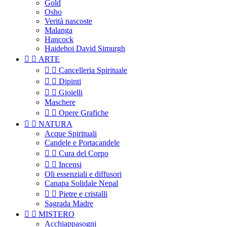
Gold
Osho
Verità nascoste
Malanga
Hancock
Haidehoi David Simurgh


ARTE


Cancelleria Spirituale


Dipinti


Gioielli
Maschere


Opere Grafiche


NATURA
Acque Spirituali
Candele e Portacandele


Cura del Corpo


Incensi
Oli essenziali e diffusori
Canapa Solidale Nepal


Pietre e cristalli
Sagrada Madre


MISTERO
Acchiappasogni