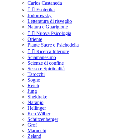
Carlos Castaneda


Esoterika
Jodorowsky
Letteratura di risveglio
Natura e Guarigione


Nuova Psicologia
Oriente
Piante Sacre e Psichedelia


Ricerca Interiore
Sciamanesimo
Scienze di confine
Sesso e Spiritualità
Tarocchi
Sogno
Reich
Jung
Sheldrake
Naranjo
Hellinger
Ken Wilber
Schützenberger
Grof
Marucchi
Zeland