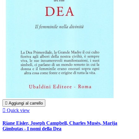

Aggiungi al carrello

Quick view
Riane Eisler, Joseph Campbell, Charles Musès, Marija
Gimbutas - I nomi della Dea