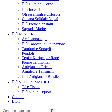


Cura del Corpo


Incensi
Oli essenziali e diffusori
Canapa Solidale Nepal


Pietre e cristalli
Sagrada Madre


MISTERO
Acchiappasogni


Tarocchi e Divinazione
Tamburi e Sonagli
Pendoli
Tepi e Kuripe per Rapé
Piume cerimoniali
Artigianato Oriente
Amuleti e Talismani


Artigianato Brasile


SAPORI MAGICI
Tè e Tisane


Vini e Liquori
Contatti
Blog
