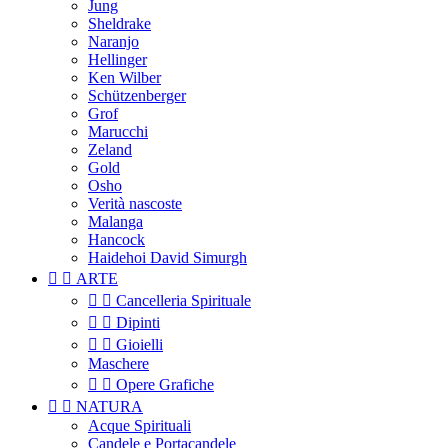
Jung
Sheldrake
Naranjo
Hellinger
Ken Wilber
Schützenberger
Grof
Marucchi
Zeland
Gold
Osho
Verità nascoste
Malanga
Hancock
Haidehoi David Simurgh


ARTE


Cancelleria Spirituale


Dipinti


Gioielli
Maschere


Opere Grafiche


NATURA
Acque Spirituali
Candele e Portacandele