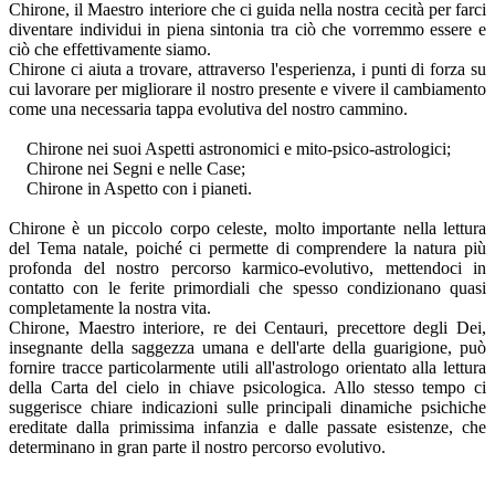
Chirone, il Maestro interiore che ci guida nella nostra cecità per farci
diventare individui in piena sintonia tra ciò che vorremmo essere e
ciò che effettivamente siamo.
Chirone ci aiuta a trovare, attraverso l'esperienza, i punti di forza su
cui lavorare per migliorare il nostro presente e vivere il cambiamento
come una necessaria tappa evolutiva del nostro cammino.
Chirone nei suoi Aspetti astronomici e mito-psico-astrologici;
Chirone nei Segni e nelle Case;
Chirone in Aspetto con i pianeti.
Chirone è un piccolo corpo celeste, molto importante nella lettura
del Tema natale, poiché ci permette di comprendere la natura più
profonda del nostro percorso karmico-evolutivo, mettendoci in
contatto con le ferite primordiali che spesso condizionano quasi
completamente la nostra vita.
Chirone, Maestro interiore, re dei Centauri, precettore degli Dei,
insegnante della saggezza umana e dell'arte della guarigione, può
fornire tracce particolarmente utili all'astrologo orientato alla lettura
della Carta del cielo in chiave psicologica. Allo stesso tempo ci
suggerisce chiare indicazioni sulle principali dinamiche psichiche
ereditate dalla primissima infanzia e dalle passate esistenze, che
determinano in gran parte il nostro percorso evolutivo.