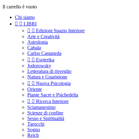
Il carrello è vuoto
Chi siamo


LIBRI


Edizioni Spazio Interiore
Arte e Creatività
Astrologia
Cabala
Carlos Castaneda


Esoterika
Jodorowsky
Letteratura di risveglio
Natura e Guarigione


Nuova Psicologia
Oriente
Piante Sacre e Psichedelia


Ricerca Interiore
Sciamanesimo
Scienze di confine
Sesso e Spiritualità
Tarocchi
Sogno
Reich