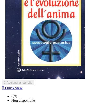

Aggiungi al carrello

Quick view
-5%
Non disponibile