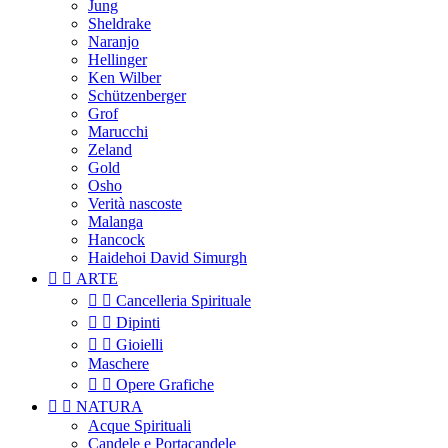
Jung
Sheldrake
Naranjo
Hellinger
Ken Wilber
Schützenberger
Grof
Marucchi
Zeland
Gold
Osho
Verità nascoste
Malanga
Hancock
Haidehoi David Simurgh


ARTE


Cancelleria Spirituale


Dipinti


Gioielli
Maschere


Opere Grafiche


NATURA
Acque Spirituali
Candele e Portacandele