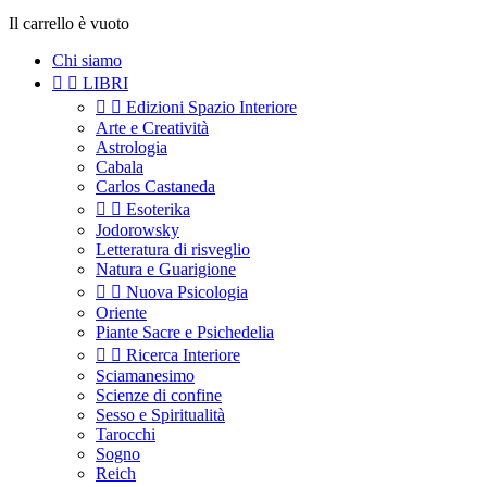
Il carrello è vuoto
Chi siamo


LIBRI


Edizioni Spazio Interiore
Arte e Creatività
Astrologia
Cabala
Carlos Castaneda


Esoterika
Jodorowsky
Letteratura di risveglio
Natura e Guarigione


Nuova Psicologia
Oriente
Piante Sacre e Psichedelia


Ricerca Interiore
Sciamanesimo
Scienze di confine
Sesso e Spiritualità
Tarocchi
Sogno
Reich