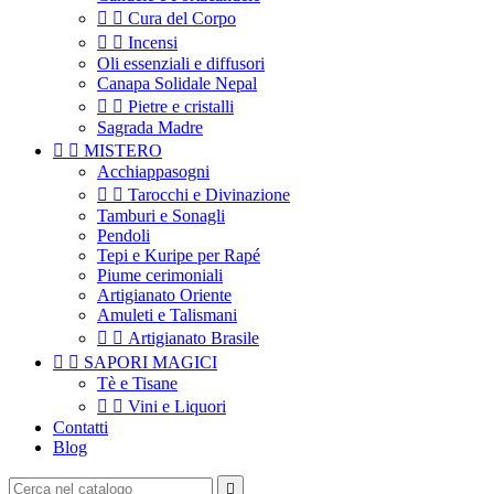


Cura del Corpo


Incensi
Oli essenziali e diffusori
Canapa Solidale Nepal


Pietre e cristalli
Sagrada Madre


MISTERO
Acchiappasogni


Tarocchi e Divinazione
Tamburi e Sonagli
Pendoli
Tepi e Kuripe per Rapé
Piume cerimoniali
Artigianato Oriente
Amuleti e Talismani


Artigianato Brasile


SAPORI MAGICI
Tè e Tisane


Vini e Liquori
Contatti
Blog
