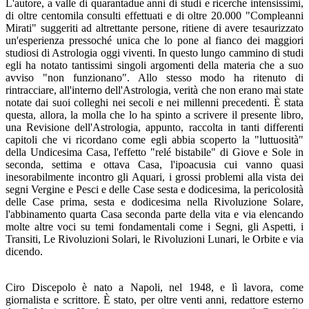
L'autore, a valle di quarantadue anni di studi e ricerche intensissimi,
di oltre centomila consulti effettuati e di oltre 20.000 "Compleanni
Mirati" suggeriti ad altrettante persone, ritiene di avere tesaurizzato
un'esperienza pressoché unica che lo pone al fianco dei maggiori
studiosi di Astrologia oggi viventi. In questo lungo cammino di studi
egli ha notato tantissimi singoli argomenti della materia che a suo
avviso "non funzionano". Allo stesso modo ha ritenuto di
rintracciare, all'interno dell'Astrologia, verità che non erano mai state
notate dai suoi colleghi nei secoli e nei millenni precedenti. È stata
questa, allora, la molla che lo ha spinto a scrivere il presente libro,
una Revisione dell'Astrologia, appunto, raccolta in tanti differenti
capitoli che vi ricordano come egli abbia scoperto la "luttuosità"
della Undicesima Casa, l'effetto "relé bistabile" di Giove e Sole in
seconda, settima e ottava Casa, l'ipoacusia cui vanno quasi
inesorabilmente incontro gli Aquari, i grossi problemi alla vista dei
segni Vergine e Pesci e delle Case sesta e dodicesima, la pericolosità
delle Case prima, sesta e dodicesima nella Rivoluzione Solare,
l'abbinamento quarta Casa seconda parte della vita e via elencando
molte altre voci su temi fondamentali come i Segni, gli Aspetti, i
Transiti, Le Rivoluzioni Solari, le Rivoluzioni Lunari, le Orbite e via
dicendo.
Ciro Discepolo è nato a Napoli, nel 1948, e lì lavora, come
giornalista e scrittore. È stato, per oltre venti anni, redattore esterno