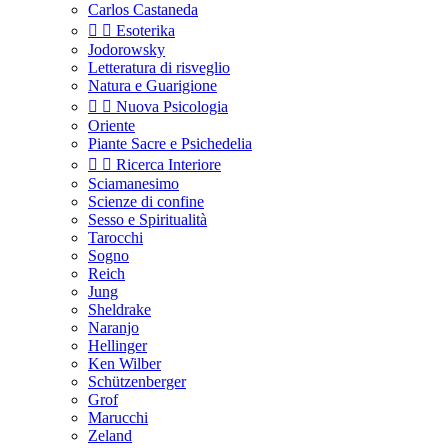
Carlos Castaneda


Esoterika
Jodorowsky
Letteratura di risveglio
Natura e Guarigione


Nuova Psicologia
Oriente
Piante Sacre e Psichedelia


Ricerca Interiore
Sciamanesimo
Scienze di confine
Sesso e Spiritualità
Tarocchi
Sogno
Reich
Jung
Sheldrake
Naranjo
Hellinger
Ken Wilber
Schützenberger
Grof
Marucchi
Zeland