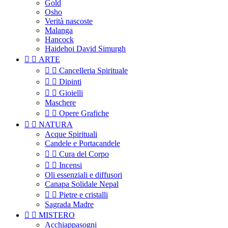
Gold
Osho
Verità nascoste
Malanga
Hancock
Haidehoi David Simurgh


ARTE


Cancelleria Spirituale


Dipinti


Gioielli
Maschere


Opere Grafiche


NATURA
Acque Spirituali
Candele e Portacandele


Cura del Corpo


Incensi
Oli essenziali e diffusori
Canapa Solidale Nepal


Pietre e cristalli
Sagrada Madre


MISTERO
Acchiappasogni