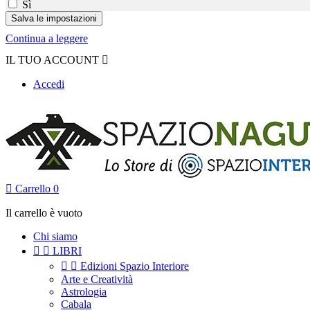
Sì
Continua a leggere
IL TUO ACCOUNT

Accedi

Carrello
0
Il carrello è vuoto
Chi siamo


LIBRI


Edizioni Spazio Interiore
Arte e Creatività
Astrologia
Cabala