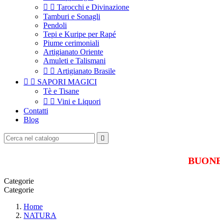


Tarocchi e Divinazione
Tamburi e Sonagli
Pendoli
Tepi e Kuripe per Rapé
Piume cerimoniali
Artigianato Oriente
Amuleti e Talismani


Artigianato Brasile


SAPORI MAGICI
Tè e Tisane


Vini e Liquori
Contatti
Blog

BUONE 
Categorie
Categorie
Home
NATURA