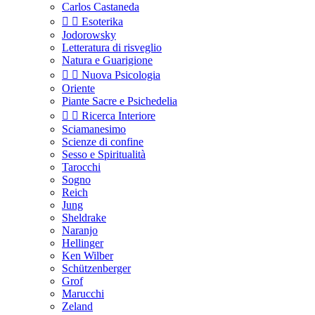
Carlos Castaneda


Esoterika
Jodorowsky
Letteratura di risveglio
Natura e Guarigione


Nuova Psicologia
Oriente
Piante Sacre e Psichedelia


Ricerca Interiore
Sciamanesimo
Scienze di confine
Sesso e Spiritualità
Tarocchi
Sogno
Reich
Jung
Sheldrake
Naranjo
Hellinger
Ken Wilber
Schützenberger
Grof
Marucchi
Zeland