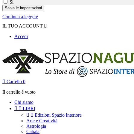
Sì
Continua a leggere
IL TUO ACCOUNT

Accedi

Carrello
0
Il carrello è vuoto
Chi siamo


LIBRI


Edizioni Spazio Interiore
Arte e Creatività
Astrologia
Cabala