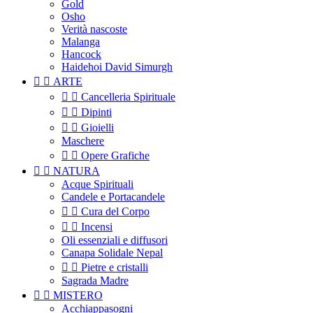
Gold
Osho
Verità nascoste
Malanga
Hancock
Haidehoi David Simurgh


ARTE


Cancelleria Spirituale


Dipinti


Gioielli
Maschere


Opere Grafiche


NATURA
Acque Spirituali
Candele e Portacandele


Cura del Corpo


Incensi
Oli essenziali e diffusori
Canapa Solidale Nepal


Pietre e cristalli
Sagrada Madre


MISTERO
Acchiappasogni