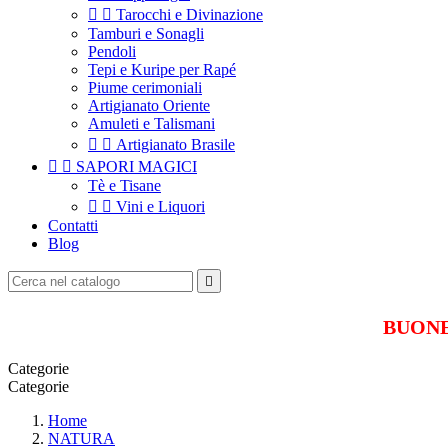


Tarocchi e Divinazione
Tamburi e Sonagli
Pendoli
Tepi e Kuripe per Rapé
Piume cerimoniali
Artigianato Oriente
Amuleti e Talismani


Artigianato Brasile


SAPORI MAGICI
Tè e Tisane


Vini e Liquori
Contatti
Blog

BUONE 
Categorie
Categorie
Home
NATURA