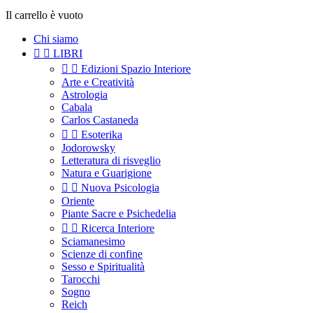
Il carrello è vuoto
Chi siamo


LIBRI


Edizioni Spazio Interiore
Arte e Creatività
Astrologia
Cabala
Carlos Castaneda


Esoterika
Jodorowsky
Letteratura di risveglio
Natura e Guarigione


Nuova Psicologia
Oriente
Piante Sacre e Psichedelia


Ricerca Interiore
Sciamanesimo
Scienze di confine
Sesso e Spiritualità
Tarocchi
Sogno
Reich