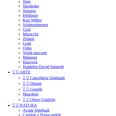
Jung
Sheldrake
Naranjo
Hellinger
Ken Wilber
Schützenberger
Grof
Marucchi
Zeland
Gold
Osho
Verità nascoste
Malanga
Hancock
Haidehoi David Simurgh


ARTE


Cancelleria Spirituale


Dipinti


Gioielli
Maschere


Opere Grafiche


NATURA
Acque Spirituali
Candele e Portacandele