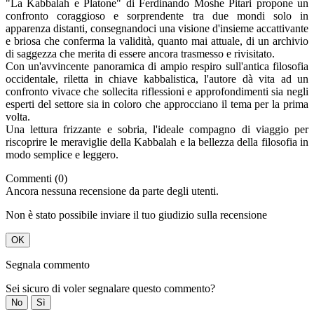
"La Kabbalah e Platone" di Ferdinando Moshe Pitari propone un
confronto coraggioso e sorprendente tra due mondi solo in
apparenza distanti, consegnandoci una visione d'insieme accattivante
e briosa che conferma la validità, quanto mai attuale, di un archivio
di saggezza che merita di essere ancora trasmesso e rivisitato.
Con un'avvincente panoramica di ampio respiro sull'antica filosofia
occidentale, riletta in chiave kabbalistica, l'autore dà vita ad un
confronto vivace che sollecita riflessioni e approfondimenti sia negli
esperti del settore sia in coloro che approcciano il tema per la prima
volta.
Una lettura frizzante e sobria, l'ideale compagno di viaggio per
riscoprire le meraviglie della Kabbalah e la bellezza della filosofia in
modo semplice e leggero.
Commenti (0)
Ancora nessuna recensione da parte degli utenti.
Non è stato possibile inviare il tuo giudizio sulla recensione
OK
Segnala commento
Sei sicuro di voler segnalare questo commento?
No
Sì