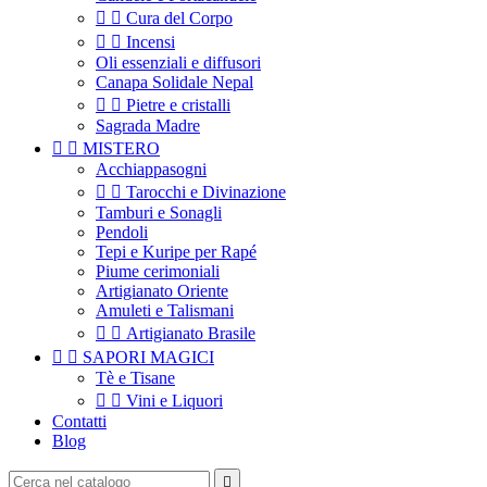


Cura del Corpo


Incensi
Oli essenziali e diffusori
Canapa Solidale Nepal


Pietre e cristalli
Sagrada Madre


MISTERO
Acchiappasogni


Tarocchi e Divinazione
Tamburi e Sonagli
Pendoli
Tepi e Kuripe per Rapé
Piume cerimoniali
Artigianato Oriente
Amuleti e Talismani


Artigianato Brasile


SAPORI MAGICI
Tè e Tisane


Vini e Liquori
Contatti
Blog
