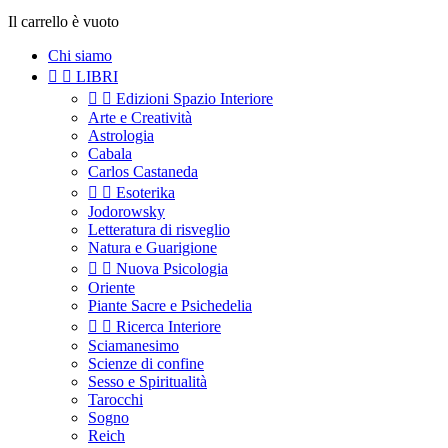
Il carrello è vuoto
Chi siamo


LIBRI


Edizioni Spazio Interiore
Arte e Creatività
Astrologia
Cabala
Carlos Castaneda


Esoterika
Jodorowsky
Letteratura di risveglio
Natura e Guarigione


Nuova Psicologia
Oriente
Piante Sacre e Psichedelia


Ricerca Interiore
Sciamanesimo
Scienze di confine
Sesso e Spiritualità
Tarocchi
Sogno
Reich