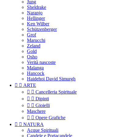
Jung
Sheldrake
Naranjo
Hellinger
Ken Wilber
Schützenberger
Grof
Marucchi
Zeland
Gold
Osho
Verità nascoste
Malanga
Hancock
Haidehoi David Simurgh


ARTE


Cancelleria Spirituale


Dipinti


Gioielli
Maschere


Opere Grafiche


NATURA
Acque Spirituali
Candele e Portacandele