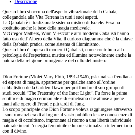
Descrizione
Questo libro si occupa dell'aspetto vibrazionale della Cabala,
collegandola alla Vita Terrena in tutti i suoi aspetti.
La Qabalah è il tradizionale sistema mistico di Israele. Essa ha
costituito anche la base della magia medievale.
McGregor Mathers, Winn Vlestcott e altri moderni Cabalisti hanno
fatto uso dell' Albero della Vita, il curioso diagramma che è la chiave
della Qabalah pratica, come sistema di illuminismo.
Questo libro è l'opera di moderni Qabalisti, come contributo alla
psicologia dell'esperienza mistica ed illumina notevolmente anche la
natura della religione primigenia e del culto del mistero.
Dion Fortune (Violet Mary Firth, 1891-1946), psicanalista freudiana
ed esperta di magia, appartenne per qualche anno all’ordine
cabbalistico della Golden Dawn per poi fondare il suo gruppo di
studi occulti,“The Fraternity of the Inner Light”. Fu forse la prima
scrittrice di magia cerimoniale e di ermetismo che attinse a piene
mani alle opere di Freud e più tardi di Jung.
Lo scopo principale che Dion Fortune voleva raggiungere attraverso
i suoi romanzi era di allargare al vasto pubblico le sue conoscenze di
magia e di occultismo, improntate al ritorno a una libertà individuale
naturale in cui l’energia femminile e lunare si innalza a intermediario
con il divino.