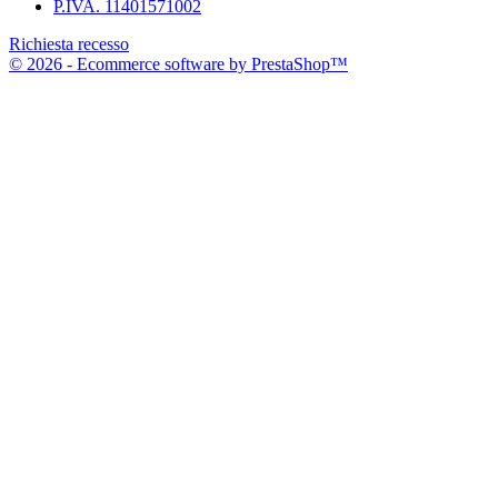
P.IVA. 11401571002
Richiesta recesso
© 2026 - Ecommerce software by PrestaShop™