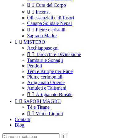


Cura del Corpo


Incensi
Oli essenziali e diffusori
Canapa Solidale Nepal


Pietre e cristalli
Sagrada Madre


MISTERO
Acchiappasogni


Tarocchi e Divinazione
Tamburi e Sonagli
Pendoli
Tepi e Kuripe per Rapé
Piume cerimoniali
Artigianato Oriente
Amuleti e Talismani


Artigianato Brasile


SAPORI MAGICI
Tè e Tisane


Vini e Liquori
Contatti
Blog
