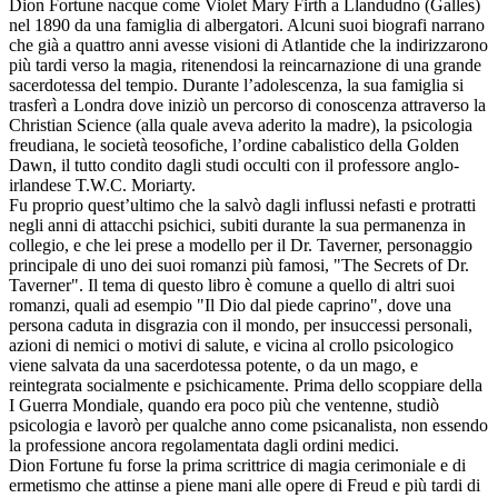
Dion Fortune nacque come Violet Mary Firth a Llandudno (Galles)
nel 1890 da una famiglia di albergatori. Alcuni suoi biografi narrano
che già a quattro anni avesse visioni di Atlantide che la indirizzarono
più tardi verso la magia, ritenendosi la reincarnazione di una grande
sacerdotessa del tempio. Durante l’adolescenza, la sua famiglia si
trasferì a Londra dove iniziò un percorso di conoscenza attraverso la
Christian Science (alla quale aveva aderito la madre), la psicologia
freudiana, le società teosofiche, l’ordine cabalistico della Golden
Dawn, il tutto condito dagli studi occulti con il professore anglo-
irlandese T.W.C. Moriarty.
Fu proprio quest’ultimo che la salvò dagli influssi nefasti e protratti
negli anni di attacchi psichici, subiti durante la sua permanenza in
collegio, e che lei prese a modello per il Dr. Taverner, personaggio
principale di uno dei suoi romanzi più famosi, "The Secrets of Dr.
Taverner". Il tema di questo libro è comune a quello di altri suoi
romanzi, quali ad esempio "Il Dio dal piede caprino", dove una
persona caduta in disgrazia con il mondo, per insuccessi personali,
azioni di nemici o motivi di salute, e vicina al crollo psicologico
viene salvata da una sacerdotessa potente, o da un mago, e
reintegrata socialmente e psichicamente. Prima dello scoppiare della
I Guerra Mondiale, quando era poco più che ventenne, studiò
psicologia e lavorò per qualche anno come psicanalista, non essendo
la professione ancora regolamentata dagli ordini medici.
Dion Fortune fu forse la prima scrittrice di magia cerimoniale e di
ermetismo che attinse a piene mani alle opere di Freud e più tardi di