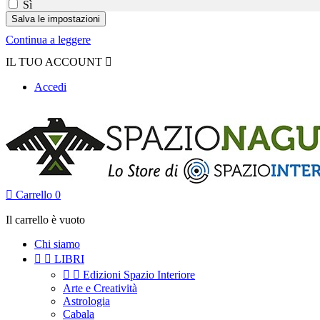
Sì
Continua a leggere
IL TUO ACCOUNT

Accedi

Carrello
0
Il carrello è vuoto
Chi siamo


LIBRI


Edizioni Spazio Interiore
Arte e Creatività
Astrologia
Cabala