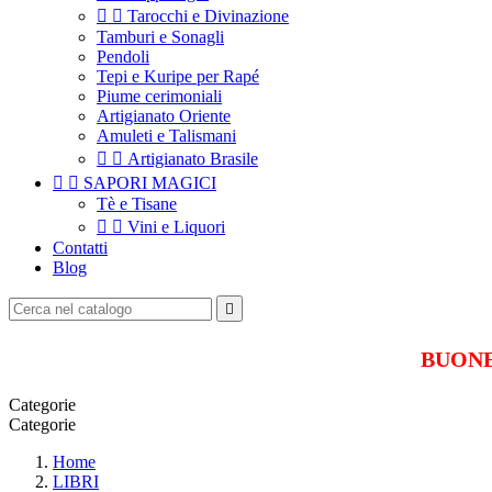


Tarocchi e Divinazione
Tamburi e Sonagli
Pendoli
Tepi e Kuripe per Rapé
Piume cerimoniali
Artigianato Oriente
Amuleti e Talismani


Artigianato Brasile


SAPORI MAGICI
Tè e Tisane


Vini e Liquori
Contatti
Blog

BUONE 
Categorie
Categorie
Home
LIBRI