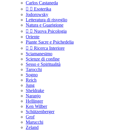
Carlos Castaneda


Esoterika
Jodorowsky
Letteratura di risveglio
Natura e Guarigione


Nuova Psicologia
Oriente
Piante Sacre e Psichedelia


Ricerca Interiore
Sciamanesimo
Scienze di confine
Sesso e Spiritualità
Tarocchi
Sogno
Reich
Jung
Sheldrake
Naranjo
Hellinger
Ken Wilber
Schützenberger
Grof
Marucchi
Zeland