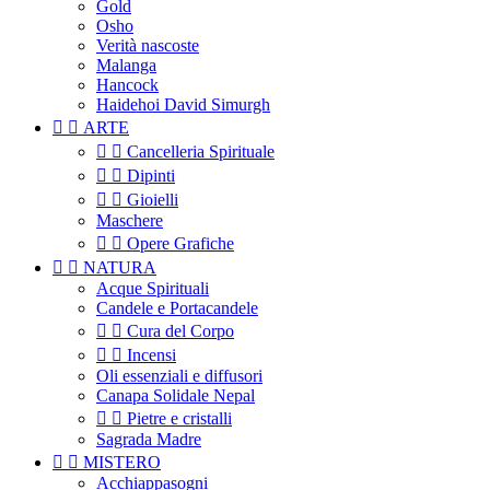
Gold
Osho
Verità nascoste
Malanga
Hancock
Haidehoi David Simurgh


ARTE


Cancelleria Spirituale


Dipinti


Gioielli
Maschere


Opere Grafiche


NATURA
Acque Spirituali
Candele e Portacandele


Cura del Corpo


Incensi
Oli essenziali e diffusori
Canapa Solidale Nepal


Pietre e cristalli
Sagrada Madre


MISTERO
Acchiappasogni