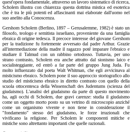
quest'opera fondamentale, attraverso un lavoro sistematico di ricerca,
Scholem illustra con chiarezza questa dottrina mistica ed esoterica
che è tra le più potenti ed affascinanti mai elaborate dall'uomo nel
suo anelito alla Conoscenza.
Gershom Scholem (Berlino, 1897 – Gerusalemme, 1982) è stato un
filosofo, teologo e semitista israeliano, proveniente da una famiglia
ebraica di origine tedesca. Il precoce interesse del giovane Gershom
per la tradizione fu fortemente avversato dal padre Arthur. Grazie
all'intermediazione della madre il ragazzo poté imparare l'ebraico e
studiare il Talmud con un rabbino ortodosso. Tuttavia, per uno
strano contrasto, Scholem era anche attratto dal sionismo laico e
socialisteggiante, ed entrò a far parte del gruppo Jung Juda. Fu
molto influenzato dal poeta Walt Whitman, che egli avvicinava al
misticismo ebraico. Scholem pone il suo approccio storiografico allo
studio del misticismo ebraico in diretto contrasto con quello della
scuola ottocentesca della Wissenschaft des Judentums (scienza del
giudaismo). L'analisi del giudaismo da parte di questo movimento
ha, agli occhi di Scholem, due gravi carenze: studia il giudaismo
come un oggetto morto posto su un vetrino di microscopio anziché
come un organismo vivente e non tiene in considerazione il
"fondamento" stesso del giudaismo, le forze irrazionali che
vivificano la religione. Per Scholem le componenti mitiche e
mistiche sono altrettanto importanti che quelle razionali.