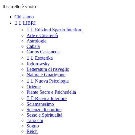
Il carrello è vuoto
Chi siamo


LIBRI


Edizioni Spazio Interiore
Arte e Creatività
Astrologia
Cabala
Carlos Castaneda


Esoterika
Jodorowsky
Letteratura di risveglio
Natura e Guarigione


Nuova Psicologia
Oriente
Piante Sacre e Psichedelia


Ricerca Interiore
Sciamanesimo
Scienze di confine
Sesso e Spiritualità
Tarocchi
Sogno
Reich