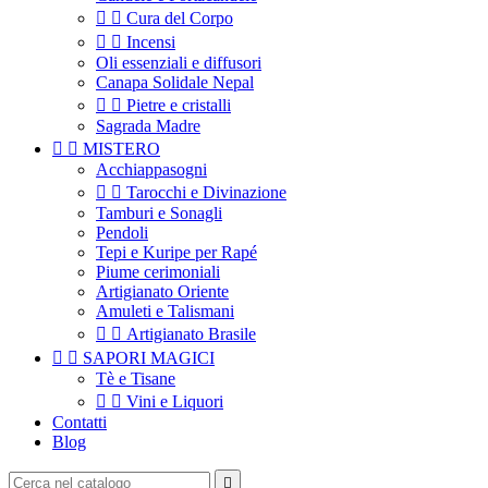


Cura del Corpo


Incensi
Oli essenziali e diffusori
Canapa Solidale Nepal


Pietre e cristalli
Sagrada Madre


MISTERO
Acchiappasogni


Tarocchi e Divinazione
Tamburi e Sonagli
Pendoli
Tepi e Kuripe per Rapé
Piume cerimoniali
Artigianato Oriente
Amuleti e Talismani


Artigianato Brasile


SAPORI MAGICI
Tè e Tisane


Vini e Liquori
Contatti
Blog
