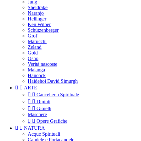
Jung
Sheldrake
Naranjo
Hellinger
Ken Wilber
Schützenberger
Grof
Marucchi
Zeland
Gold
Osho
Verità nascoste
Malanga
Hancock
Haidehoi David Simurgh


ARTE


Cancelleria Spirituale


Dipinti


Gioielli
Maschere


Opere Grafiche


NATURA
Acque Spirituali
Candele e Portacandele