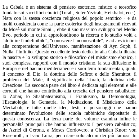
La Cabala è un sistema di pensiero esoterico, mistico e teosofico
fondato sui sacri libri ebraici (Torah, Sefer Yezirah, Heikhalot, ecc.).
Nata con la stessa coscienza religiosa del popolo semitico - e da
molti considerata come la parte esoterica degli insegnamenti ricevuti
da Mosè sul monte Sinai -, ebbe il suo massimo sviluppo nel Medio
Evo, periodo in cui si approfondirono la ricerca e lo studio volti a
"definire l'indefinibile", "conoscere l'inconoscibile", e ad avvicinarsi
alla comprensione dell'Universo, manifestazione di Ayn Soph, il
Nulla, l'Infinito. Questo eccellente testo dedicato alla Cabala illustra
la nascita e lo sviluppo storico e filosofico del misticismo ebraico, i
suoi complessi rapporti con il mondo cristiano, la sua diffusione in
Europa e nel bacino mediterraneo e i suoi temi fondamentali, quali:
il concetto di Dio, la dottrina delle Sefirot e delle Shemittot, il
problema del Male, il significato della Torah, la dottrina della
Creazione. La seconda parte del libro è dedicata agli elementi e alle
correnti che hanno contribuito alla crescita del pensiero cabalistico:
lo Zohar, lo Shabbateanismo, il Frankismo, la Demonologia,
l'Escatologia, la Gematria, la Meditazione, il Misticismo della
Merkabah, e tutte quelle idee, testi, e personaggi che hanno
determinato l'evoluzione delle scuola rabbiniche depositarie di
questa conoscenza. La terza parte del volume esamina infine le
personalità principali che hanno influenzato il pensiero cabalistico;
da Azriel di Gerona, a Moses Cordovero, a Christian Knorr von
Rosenroth, a Isaac Luria, per citare solo alcuni dei più famosi. In