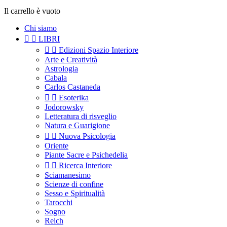
Il carrello è vuoto
Chi siamo


LIBRI


Edizioni Spazio Interiore
Arte e Creatività
Astrologia
Cabala
Carlos Castaneda


Esoterika
Jodorowsky
Letteratura di risveglio
Natura e Guarigione


Nuova Psicologia
Oriente
Piante Sacre e Psichedelia


Ricerca Interiore
Sciamanesimo
Scienze di confine
Sesso e Spiritualità
Tarocchi
Sogno
Reich