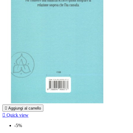

Aggiungi al carrello

Quick view
-5%