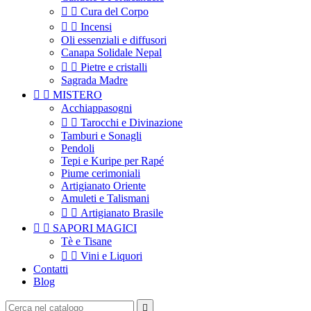


Cura del Corpo


Incensi
Oli essenziali e diffusori
Canapa Solidale Nepal


Pietre e cristalli
Sagrada Madre


MISTERO
Acchiappasogni


Tarocchi e Divinazione
Tamburi e Sonagli
Pendoli
Tepi e Kuripe per Rapé
Piume cerimoniali
Artigianato Oriente
Amuleti e Talismani


Artigianato Brasile


SAPORI MAGICI
Tè e Tisane


Vini e Liquori
Contatti
Blog
