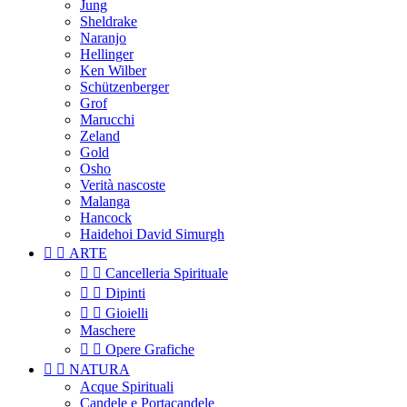
Jung
Sheldrake
Naranjo
Hellinger
Ken Wilber
Schützenberger
Grof
Marucchi
Zeland
Gold
Osho
Verità nascoste
Malanga
Hancock
Haidehoi David Simurgh


ARTE


Cancelleria Spirituale


Dipinti


Gioielli
Maschere


Opere Grafiche


NATURA
Acque Spirituali
Candele e Portacandele