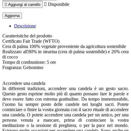

Disponibile

Aggiungi al carrello
Descrizione
Caratteristiche del prodotto
Certificato Fair Trade (WFTO)
Cera di palma 100% vegetale proveniente da agricoltura sostenibile
Realizzato all'80% in stearina (cera di palma sostenibile) e 20% cera
di cocco
Tempo di combustione: 5 ore
Fragranza: Gelsomino
Accendere una candela
In differenti tradizioni, accendere una candela è un gesto sacro.
Questo gesto esprime molto più di quanto possano fare le parole e
deve essere fatto con estrema gratitudine. Da tempo immemorabile,
l’uomo ha sempre posto delle candele nei luoghi sacri. Potete
cominciare o finire la vostra giornata con il sacro rituale di accendere
una candela. O potete accendere una candela per un amico, per una
persona venuta a mancare, prima di cominciare la vostra
meditazione o la sessione di preghiera, o per la pace nel mondo.
Esistono molte occasioni per accendere una candela. Sono anche un