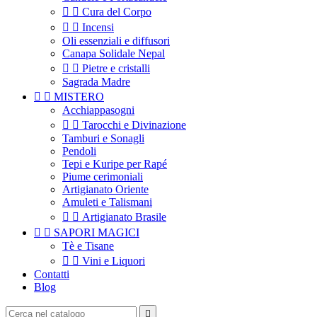


Cura del Corpo


Incensi
Oli essenziali e diffusori
Canapa Solidale Nepal


Pietre e cristalli
Sagrada Madre


MISTERO
Acchiappasogni


Tarocchi e Divinazione
Tamburi e Sonagli
Pendoli
Tepi e Kuripe per Rapé
Piume cerimoniali
Artigianato Oriente
Amuleti e Talismani


Artigianato Brasile


SAPORI MAGICI
Tè e Tisane


Vini e Liquori
Contatti
Blog
