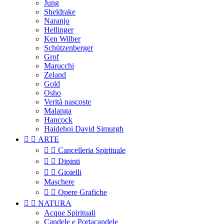
Jung
Sheldrake
Naranjo
Hellinger
Ken Wilber
Schützenberger
Grof
Marucchi
Zeland
Gold
Osho
Verità nascoste
Malanga
Hancock
Haidehoi David Simurgh


ARTE


Cancelleria Spirituale


Dipinti


Gioielli
Maschere


Opere Grafiche


NATURA
Acque Spirituali
Candele e Portacandele