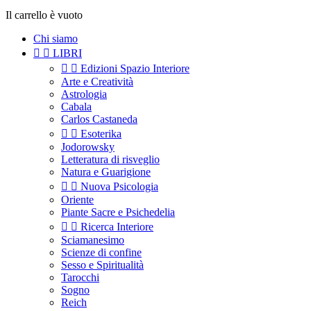
Il carrello è vuoto
Chi siamo


LIBRI


Edizioni Spazio Interiore
Arte e Creatività
Astrologia
Cabala
Carlos Castaneda


Esoterika
Jodorowsky
Letteratura di risveglio
Natura e Guarigione


Nuova Psicologia
Oriente
Piante Sacre e Psichedelia


Ricerca Interiore
Sciamanesimo
Scienze di confine
Sesso e Spiritualità
Tarocchi
Sogno
Reich