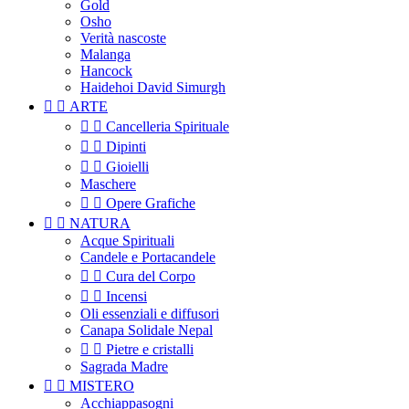
Gold
Osho
Verità nascoste
Malanga
Hancock
Haidehoi David Simurgh


ARTE


Cancelleria Spirituale


Dipinti


Gioielli
Maschere


Opere Grafiche


NATURA
Acque Spirituali
Candele e Portacandele


Cura del Corpo


Incensi
Oli essenziali e diffusori
Canapa Solidale Nepal


Pietre e cristalli
Sagrada Madre


MISTERO
Acchiappasogni