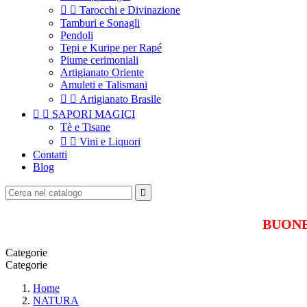


Tarocchi e Divinazione
Tamburi e Sonagli
Pendoli
Tepi e Kuripe per Rapé
Piume cerimoniali
Artigianato Oriente
Amuleti e Talismani


Artigianato Brasile


SAPORI MAGICI
Tè e Tisane


Vini e Liquori
Contatti
Blog

BUONE 
Categorie
Categorie
Home
NATURA