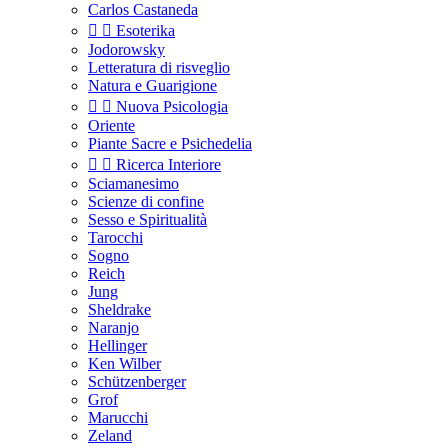
Carlos Castaneda


Esoterika
Jodorowsky
Letteratura di risveglio
Natura e Guarigione


Nuova Psicologia
Oriente
Piante Sacre e Psichedelia


Ricerca Interiore
Sciamanesimo
Scienze di confine
Sesso e Spiritualità
Tarocchi
Sogno
Reich
Jung
Sheldrake
Naranjo
Hellinger
Ken Wilber
Schützenberger
Grof
Marucchi
Zeland