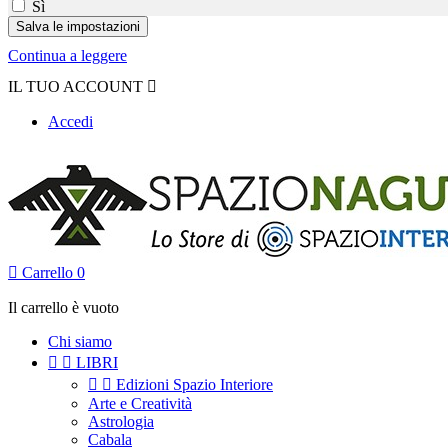
Sì
Continua a leggere
IL TUO ACCOUNT

Accedi

Carrello
0
Il carrello è vuoto
Chi siamo


LIBRI


Edizioni Spazio Interiore
Arte e Creatività
Astrologia
Cabala