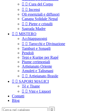


Cura del Corpo


Incensi
Oli essenziali e diffusori
Canapa Solidale Nepal


Pietre e cristalli
Sagrada Madre


MISTERO
Acchiappasogni


Tarocchi e Divinazione
Tamburi e Sonagli
Pendoli
Tepi e Kuripe per Rapé
Piume cerimoniali
Artigianato Oriente
Amuleti e Talismani


Artigianato Brasile


SAPORI MAGICI
Tè e Tisane


Vini e Liquori
Contatti
Blog
