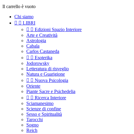
Il carrello è vuoto
Chi siamo


LIBRI


Edizioni Spazio Interiore
Arte e Creatività
Astrologia
Cabala
Carlos Castaneda


Esoterika
Jodorowsky
Letteratura di risveglio
Natura e Guarigione


Nuova Psicologia
Oriente
Piante Sacre e Psichedelia


Ricerca Interiore
Sciamanesimo
Scienze di confine
Sesso e Spiritualità
Tarocchi
Sogno
Reich