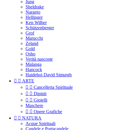
Jung
Sheldrake
Naranjo
Hellinger
Ken Wilber
Schützenberger
Grof
Marucchi
Zeland
Gold
Osho
Verità nascoste
Malanga
Hancock
Haidehoi David Simurgh


ARTE


Cancelleria Spirituale


Dipinti


Gioielli
Maschere


Opere Grafiche


NATURA
Acque Spirituali
Candele e Portacandele