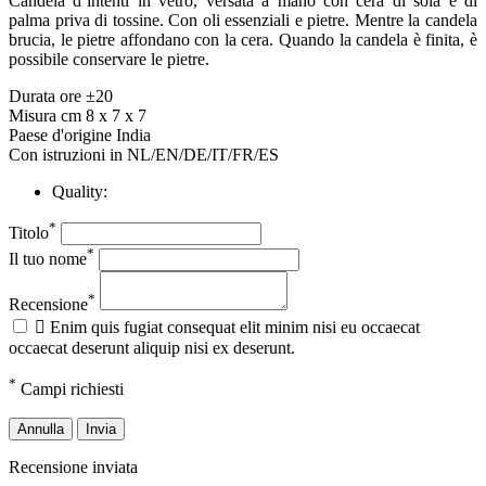
Candela d’intenti in vetro, versata a mano con cera di soia e di
palma priva di tossine. Con oli essenziali e pietre. Mentre la candela
brucia, le pietre affondano con la cera. Quando la candela è finita, è
possibile conservare le pietre.
Durata ore ±20
Misura cm 8 x 7 x 7
Paese d'origine India
Con istruzioni in NL/EN/DE/IT/FR/ES
Quality:
*
Titolo
*
Il tuo nome
*
Recensione

Enim quis fugiat consequat elit minim nisi eu occaecat
occaecat deserunt aliquip nisi ex deserunt.
*
Campi richiesti
Annulla
Invia
Recensione inviata