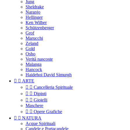
Jung
Sheldrake
Naranjo
Hellinger
Ken Wilber
Schützenberger
Grof
Marucchi
Zeland
Gold
Osho
Verità nascoste
Malanga
Hancock
Haidehoi David Simurgh


ARTE


Cancelleria Spirituale


Dipinti


Gioielli
Maschere


Opere Grafiche


NATURA
Acque Spirituali
Candele e Portacandele