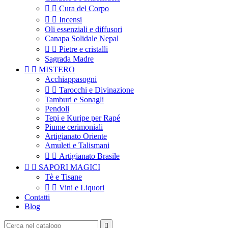


Cura del Corpo


Incensi
Oli essenziali e diffusori
Canapa Solidale Nepal


Pietre e cristalli
Sagrada Madre


MISTERO
Acchiappasogni


Tarocchi e Divinazione
Tamburi e Sonagli
Pendoli
Tepi e Kuripe per Rapé
Piume cerimoniali
Artigianato Oriente
Amuleti e Talismani


Artigianato Brasile


SAPORI MAGICI
Tè e Tisane


Vini e Liquori
Contatti
Blog
