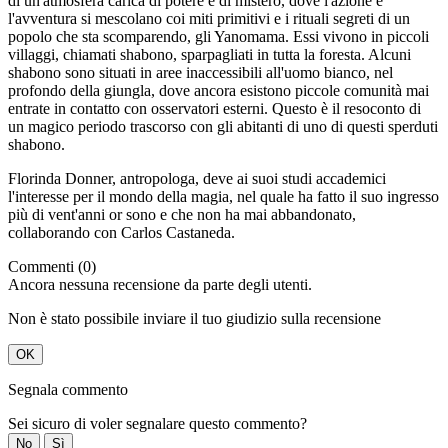
di un'atmosfera carica di potere e di mistero, dove l'azione e
l'avventura si mescolano coi miti primitivi e i rituali segreti di un
popolo che sta scomparendo, gli Yanomama. Essi vivono in piccoli
villaggi, chiamati shabono, sparpagliati in tutta la foresta. Alcuni
shabono sono situati in aree inaccessibili all'uomo bianco, nel
profondo della giungla, dove ancora esistono piccole comunità mai
entrate in contatto con osservatori esterni. Questo è il resoconto di
un magico periodo trascorso con gli abitanti di uno di questi sperduti
shabono.
Florinda Donner, antropologa, deve ai suoi studi accademici
l'interesse per il mondo della magia, nel quale ha fatto il suo ingresso
più di vent'anni or sono e che non ha mai abbandonato,
collaborando con Carlos Castaneda.
Commenti (0)
Ancora nessuna recensione da parte degli utenti.
Non è stato possibile inviare il tuo giudizio sulla recensione
OK
Segnala commento
Sei sicuro di voler segnalare questo commento?
No
Sì