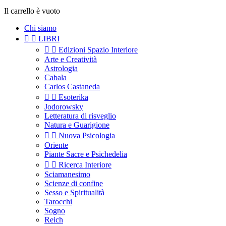
Il carrello è vuoto
Chi siamo


LIBRI


Edizioni Spazio Interiore
Arte e Creatività
Astrologia
Cabala
Carlos Castaneda


Esoterika
Jodorowsky
Letteratura di risveglio
Natura e Guarigione


Nuova Psicologia
Oriente
Piante Sacre e Psichedelia


Ricerca Interiore
Sciamanesimo
Scienze di confine
Sesso e Spiritualità
Tarocchi
Sogno
Reich