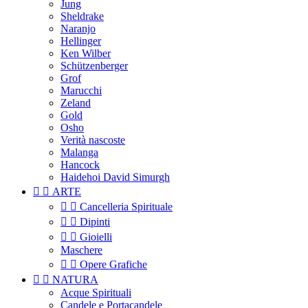
Jung
Sheldrake
Naranjo
Hellinger
Ken Wilber
Schützenberger
Grof
Marucchi
Zeland
Gold
Osho
Verità nascoste
Malanga
Hancock
Haidehoi David Simurgh


ARTE


Cancelleria Spirituale


Dipinti


Gioielli
Maschere


Opere Grafiche


NATURA
Acque Spirituali
Candele e Portacandele