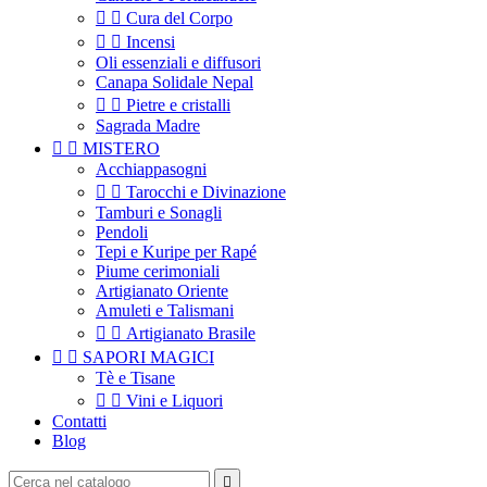


Cura del Corpo


Incensi
Oli essenziali e diffusori
Canapa Solidale Nepal


Pietre e cristalli
Sagrada Madre


MISTERO
Acchiappasogni


Tarocchi e Divinazione
Tamburi e Sonagli
Pendoli
Tepi e Kuripe per Rapé
Piume cerimoniali
Artigianato Oriente
Amuleti e Talismani


Artigianato Brasile


SAPORI MAGICI
Tè e Tisane


Vini e Liquori
Contatti
Blog
