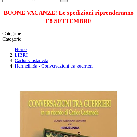
BUONE VACANZE! Le spedizioni riprenderanno
l'8 SETTEMBRE
Categorie
Categorie
Home
LIBRI
Carlos Castaneda
Hermelinda - Conversazioni tra guerrieri