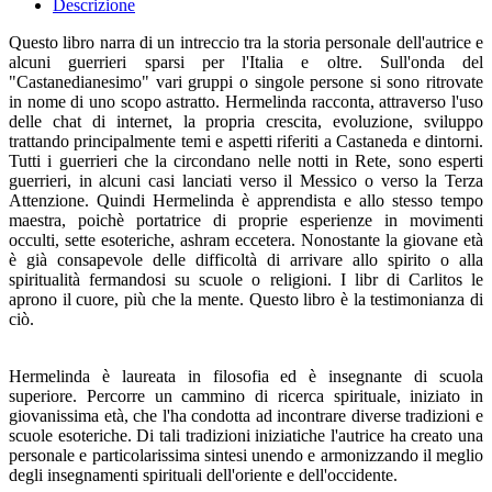
Descrizione
Questo libro narra di un intreccio tra la storia personale dell'autrice e
alcuni guerrieri sparsi per l'Italia e oltre. Sull'onda del
"Castanedianesimo" vari gruppi o singole persone si sono ritrovate
in nome di uno scopo astratto. Hermelinda racconta, attraverso l'uso
delle chat di internet, la propria crescita, evoluzione, sviluppo
trattando principalmente temi e aspetti riferiti a Castaneda e dintorni.
Tutti i guerrieri che la circondano nelle notti in Rete, sono esperti
guerrieri, in alcuni casi lanciati verso il Messico o verso la Terza
Attenzione. Quindi Hermelinda è apprendista e allo stesso tempo
maestra, poichè portatrice di proprie esperienze in movimenti
occulti, sette esoteriche, ashram eccetera. Nonostante la giovane età
è già consapevole delle difficoltà di arrivare allo spirito o alla
spiritualità fermandosi su scuole o religioni. I libr di Carlitos le
aprono il cuore, più che la mente. Questo libro è la testimonianza di
ciò.
Hermelinda è laureata in filosofia ed è insegnante di scuola
superiore. Percorre un cammino di ricerca spirituale, iniziato in
giovanissima età, che l'ha condotta ad incontrare diverse tradizioni e
scuole esoteriche. Di tali tradizioni iniziatiche l'autrice ha creato una
personale e particolarissima sintesi unendo e armonizzando il meglio
degli insegnamenti spirituali dell'oriente e dell'occidente.