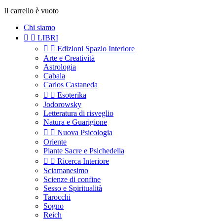
Il carrello è vuoto
Chi siamo


LIBRI


Edizioni Spazio Interiore
Arte e Creatività
Astrologia
Cabala
Carlos Castaneda


Esoterika
Jodorowsky
Letteratura di risveglio
Natura e Guarigione


Nuova Psicologia
Oriente
Piante Sacre e Psichedelia


Ricerca Interiore
Sciamanesimo
Scienze di confine
Sesso e Spiritualità
Tarocchi
Sogno
Reich