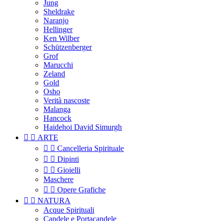
Jung
Sheldrake
Naranjo
Hellinger
Ken Wilber
Schützenberger
Grof
Marucchi
Zeland
Gold
Osho
Verità nascoste
Malanga
Hancock
Haidehoi David Simurgh


ARTE


Cancelleria Spirituale


Dipinti


Gioielli
Maschere


Opere Grafiche


NATURA
Acque Spirituali
Candele e Portacandele