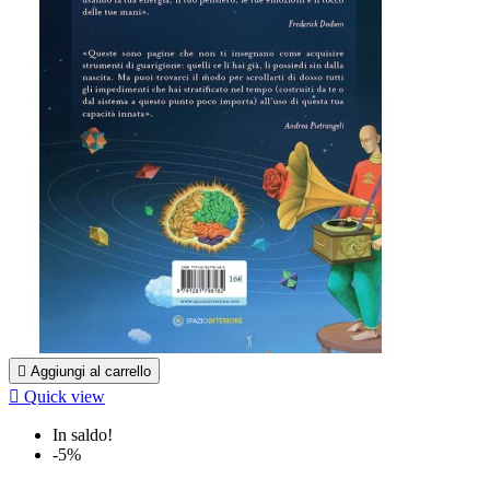

Aggiungi al carrello

Quick view
In saldo!
-5%