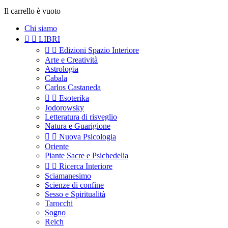
Il carrello è vuoto
Chi siamo


LIBRI


Edizioni Spazio Interiore
Arte e Creatività
Astrologia
Cabala
Carlos Castaneda


Esoterika
Jodorowsky
Letteratura di risveglio
Natura e Guarigione


Nuova Psicologia
Oriente
Piante Sacre e Psichedelia


Ricerca Interiore
Sciamanesimo
Scienze di confine
Sesso e Spiritualità
Tarocchi
Sogno
Reich