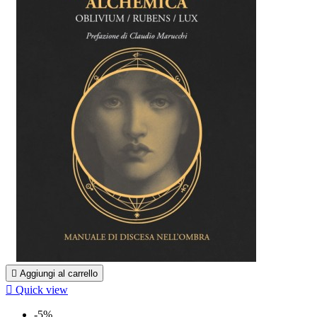

Aggiungi al carrello

Quick view
-5%