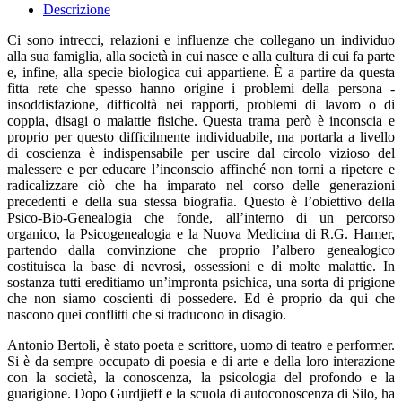
Descrizione
Ci sono intrecci, relazioni e influenze che collegano un individuo
alla sua famiglia, alla società in cui nasce e alla cultura di cui fa parte
e, infine, alla specie biologica cui appartiene. È a partire da questa
fitta rete che spesso hanno origine i problemi della persona -
insoddisfazione, difficoltà nei rapporti, problemi di lavoro o di
coppia, disagi o malattie fisiche. Questa trama però è inconscia e
proprio per questo difficilmente individuabile, ma portarla a livello
di coscienza è indispensabile per uscire dal circolo vizioso del
malessere e per educare l’inconscio affinché non torni a ripetere e
radicalizzare ciò che ha imparato nel corso delle generazioni
precedenti e della sua stessa biografia. Questo è l’obiettivo della
Psico-Bio-Genealogia che fonde, all’interno di un percorso
organico, la Psicogenealogia e la Nuova Medicina di R.G. Hamer,
partendo dalla convinzione che proprio l’albero genealogico
costituisca la base di nevrosi, ossessioni e di molte malattie. In
sostanza tutti ereditiamo un’impronta psichica, una sorta di prigione
che non siamo coscienti di possedere. Ed è proprio da qui che
nascono quei conflitti che si traducono in disagio.
Antonio Bertoli, è stato poeta e scrittore, uomo di teatro e performer.
Si è da sempre occupato di poesia e di arte e della loro interazione
con la società, la conoscenza, la psicologia del profondo e la
guarigione. Dopo Gurdjieff e la scuola di autoconoscenza di Silo, ha