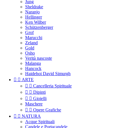
Jung
Sheldrake
Naranjo
Hellinger
Ken Wilber
Schützenberger
Grof
Marucchi
Zeland
Gold
Osho
Verità nascoste
Malanga
Hancock
Haidehoi David Simurgh


ARTE


Cancelleria Spirituale


Dipinti


Gioielli
Maschere


Opere Grafiche


NATURA
Acque Spirituali
Candele e Portacandele