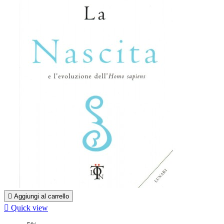

Aggiungi al carrello

Quick view