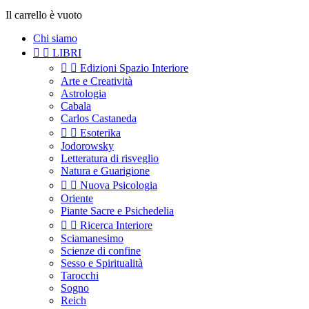
Il carrello è vuoto
Chi siamo


LIBRI


Edizioni Spazio Interiore
Arte e Creatività
Astrologia
Cabala
Carlos Castaneda


Esoterika
Jodorowsky
Letteratura di risveglio
Natura e Guarigione


Nuova Psicologia
Oriente
Piante Sacre e Psichedelia


Ricerca Interiore
Sciamanesimo
Scienze di confine
Sesso e Spiritualità
Tarocchi
Sogno
Reich