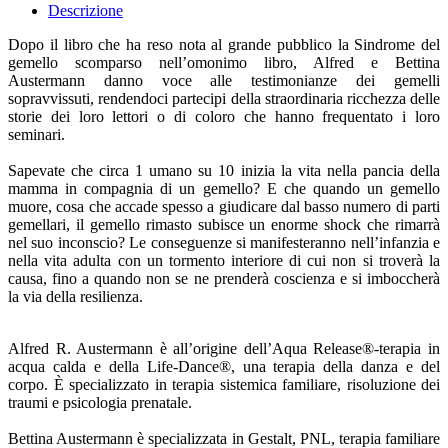
Descrizione
Dopo il libro che ha reso nota al grande pubblico la Sindrome del
gemello scomparso nell’omonimo libro, Alfred e Bettina
Austermann danno voce alle testimonianze dei gemelli
sopravvissuti, rendendoci partecipi della straordinaria ricchezza delle
storie dei loro lettori o di coloro che hanno frequentato i loro
seminari.
Sapevate che circa 1 umano su 10 inizia la vita nella pancia della
mamma in compagnia di un gemello? E che quando un gemello
muore, cosa che accade spesso a giudicare dal basso numero di parti
gemellari, il gemello rimasto subisce un enorme shock che rimarrà
nel suo inconscio? Le conseguenze si manifesteranno nell’infanzia e
nella vita adulta con un tormento interiore di cui non si troverà la
causa, fino a quando non se ne prenderà coscienza e si imboccherà
la via della resilienza.
Alfred R. Austermann è all’origine dell’Aqua Release®-terapia in
acqua calda e della Life-Dance®, una terapia della danza e del
corpo. È specializzato in terapia sistemica familiare, risoluzione dei
traumi e psicologia prenatale.
Bettina Austermann è specializzata in Gestalt, PNL, terapia familiare