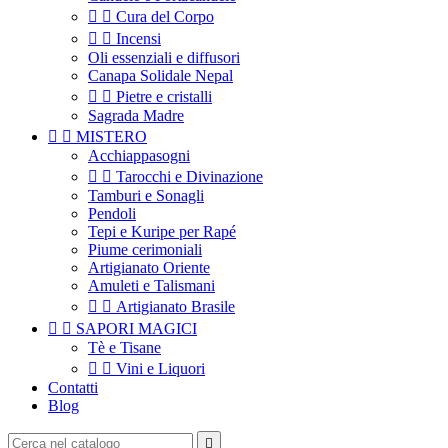


Cura del Corpo


Incensi
Oli essenziali e diffusori
Canapa Solidale Nepal


Pietre e cristalli
Sagrada Madre


MISTERO
Acchiappasogni


Tarocchi e Divinazione
Tamburi e Sonagli
Pendoli
Tepi e Kuripe per Rapé
Piume cerimoniali
Artigianato Oriente
Amuleti e Talismani


Artigianato Brasile


SAPORI MAGICI
Tè e Tisane


Vini e Liquori
Contatti
Blog
