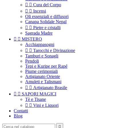


Cura del Corpo


Incensi
Oli essenziali e diffusori
Canapa Solidale Nepal


Pietre e cristalli
Sagrada Madre


MISTERO
Acchiappasogni


Tarocchi e Divinazione
Tamburi e Sonagli
Pendoli
Tepi e Kuripe per Rapé
Piume cerimoniali
Artigianato Oriente
Amuleti e Talismani


Artigianato Brasile


SAPORI MAGICI
Tè e Tisane


Vini e Liquori
Contatti
Blog
