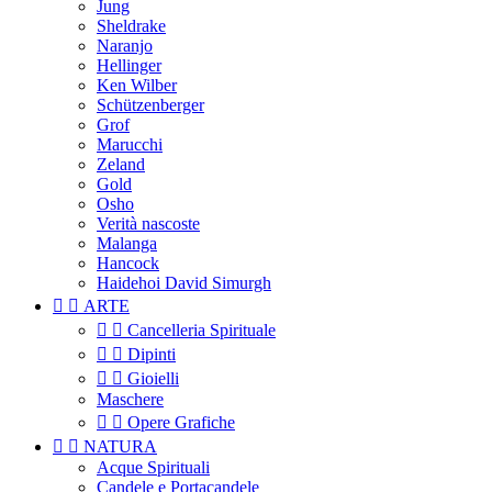
Jung
Sheldrake
Naranjo
Hellinger
Ken Wilber
Schützenberger
Grof
Marucchi
Zeland
Gold
Osho
Verità nascoste
Malanga
Hancock
Haidehoi David Simurgh


ARTE


Cancelleria Spirituale


Dipinti


Gioielli
Maschere


Opere Grafiche


NATURA
Acque Spirituali
Candele e Portacandele