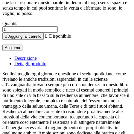
che lasci risuonare queste parole fin dentro al luogo senza spazio e
senza tempo in cui puoi sentirne la verità e affermare io sono, io
voglio, io posso.
Quantità

Disponibile

Aggiungi al carrello
Descrizione
Dettagli prodotto
Sentirsi meglio ogni giorno è questione di scelte quotidiane, come
rivelano le antiche tradizioni sapienziali in cui le scienze
all’avanguardia trovano sempre più corrispondenze. In questo libro
sono spiegati in modo semplice e ricco di esempi concreti i principi
di uno stile di vita basato sulla resilienza alimentare, che favorisce il
nutrimento integrale, completo e naturale, dell’essere umano a
vantaggio della salute umana, della Terra e di tutti i suoi abitanti.
Resilienza alimentare consente di rispondere proattivamente alle
pressioni della vita contemporanea, recuperando la capacità di
orientare coscientemente l’esistenza e di attingere naturalmente
all’energia necessaria al raggiungimento dei propri obiettivi in
qualunque ambito. Ampie sezioni sono dedicate alla pratica e agli