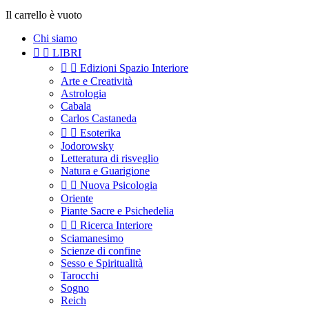
Il carrello è vuoto
Chi siamo


LIBRI


Edizioni Spazio Interiore
Arte e Creatività
Astrologia
Cabala
Carlos Castaneda


Esoterika
Jodorowsky
Letteratura di risveglio
Natura e Guarigione


Nuova Psicologia
Oriente
Piante Sacre e Psichedelia


Ricerca Interiore
Sciamanesimo
Scienze di confine
Sesso e Spiritualità
Tarocchi
Sogno
Reich