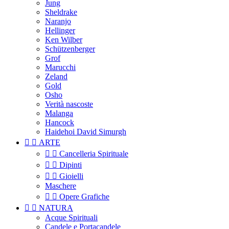
Jung
Sheldrake
Naranjo
Hellinger
Ken Wilber
Schützenberger
Grof
Marucchi
Zeland
Gold
Osho
Verità nascoste
Malanga
Hancock
Haidehoi David Simurgh


ARTE


Cancelleria Spirituale


Dipinti


Gioielli
Maschere


Opere Grafiche


NATURA
Acque Spirituali
Candele e Portacandele