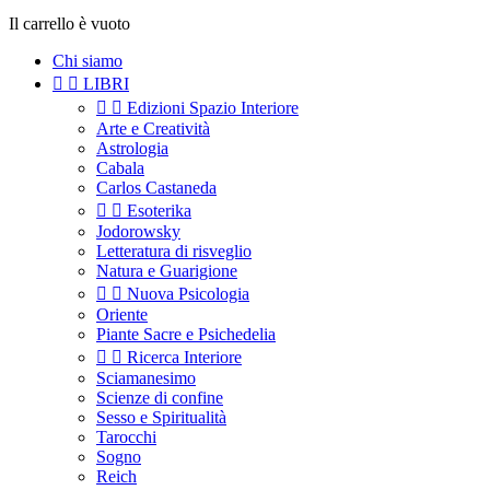
Il carrello è vuoto
Chi siamo


LIBRI


Edizioni Spazio Interiore
Arte e Creatività
Astrologia
Cabala
Carlos Castaneda


Esoterika
Jodorowsky
Letteratura di risveglio
Natura e Guarigione


Nuova Psicologia
Oriente
Piante Sacre e Psichedelia


Ricerca Interiore
Sciamanesimo
Scienze di confine
Sesso e Spiritualità
Tarocchi
Sogno
Reich