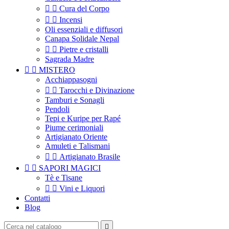


Cura del Corpo


Incensi
Oli essenziali e diffusori
Canapa Solidale Nepal


Pietre e cristalli
Sagrada Madre


MISTERO
Acchiappasogni


Tarocchi e Divinazione
Tamburi e Sonagli
Pendoli
Tepi e Kuripe per Rapé
Piume cerimoniali
Artigianato Oriente
Amuleti e Talismani


Artigianato Brasile


SAPORI MAGICI
Tè e Tisane


Vini e Liquori
Contatti
Blog
