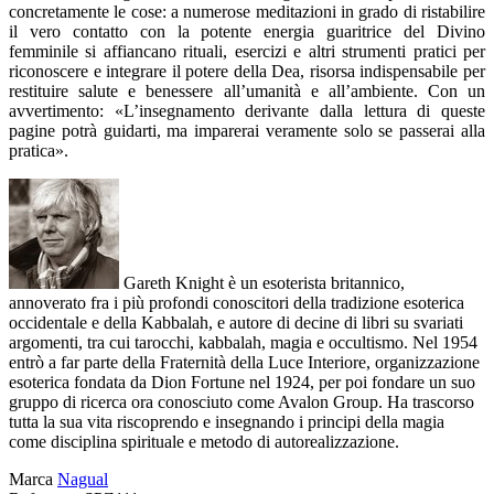
concretamente le cose: a numerose meditazioni in grado di ristabilire
il vero contatto con la potente energia guaritrice del Divino
femminile si affiancano rituali, esercizi e altri strumenti pratici per
riconoscere e integrare il potere della Dea, risorsa indispensabile per
restituire salute e benessere all’umanità e all’ambiente. Con un
avvertimento: «L’insegnamento derivante dalla lettura di queste
pagine potrà guidarti, ma imparerai veramente solo se passerai alla
pratica».
Gareth Knight è un esoterista britannico,
annoverato fra i più profondi conoscitori della tradizione esoterica
occidentale e della Kabbalah, e autore di decine di libri su svariati
argomenti, tra cui tarocchi, kabbalah, magia e occultismo. Nel 1954
entrò a far parte della Fraternità della Luce Interiore, organizzazione
esoterica fondata da Dion Fortune nel 1924, per poi fondare un suo
gruppo di ricerca ora conosciuto come Avalon Group. Ha trascorso
tutta la sua vita riscoprendo e insegnando i principi della magia
come disciplina spirituale e metodo di autorealizzazione.
Marca
Nagual