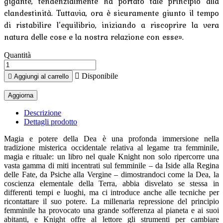
gigante, tendenzialmente ha portato tale principio alla
clandestinità. Tuttavia, ora è sicuramente giunto il tempo
di ristabilire l’equilibrio, iniziando a riscoprire la vera
natura delle cose e la nostra relazione con esse».
Quantità

Disponibile

Aggiungi al carrello
Descrizione
Dettagli prodotto
Magia e potere della Dea è una profonda immersione nella
tradizione misterica occidentale relativa al legame tra femminile,
magia e rituale: un libro nel quale Knight non solo ripercorre una
vasta gamma di miti incentrati sul femminile – da Iside alla Regina
delle Fate, da Psiche alla Vergine – dimostrandoci come la Dea, la
coscienza elementale della Terra, abbia disvelato se stessa in
differenti tempi e luoghi, ma ci introduce anche alle tecniche per
ricontattare il suo potere. La millenaria repressione del principio
femminile ha provocato una grande sofferenza al pianeta e ai suoi
abitanti, e Knight offre al lettore gli strumenti per cambiare