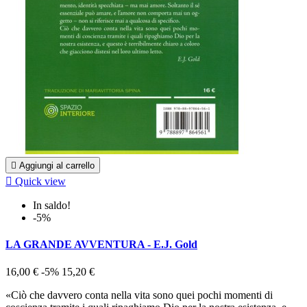

Aggiungi al carrello

Quick view
In saldo!
-5%
LA GRANDE AVVENTURA - E.J. Gold
16,00 €
-5%
15,20 €
«Ciò che davvero conta nella vita sono quei pochi momenti di