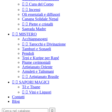


Cura del Corpo


Incensi
Oli essenziali e diffusori
Canapa Solidale Nepal


Pietre e cristalli
Sagrada Madre


MISTERO
Acchiappasogni


Tarocchi e Divinazione
Tamburi e Sonagli
Pendoli
Tepi e Kuripe per Rapé
Piume cerimoniali
Artigianato Oriente
Amuleti e Talismani


Artigianato Brasile


SAPORI MAGICI
Tè e Tisane


Vini e Liquori
Contatti
Blog
