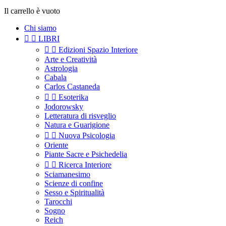
Il carrello è vuoto
Chi siamo


LIBRI


Edizioni Spazio Interiore
Arte e Creatività
Astrologia
Cabala
Carlos Castaneda


Esoterika
Jodorowsky
Letteratura di risveglio
Natura e Guarigione


Nuova Psicologia
Oriente
Piante Sacre e Psichedelia


Ricerca Interiore
Sciamanesimo
Scienze di confine
Sesso e Spiritualità
Tarocchi
Sogno
Reich