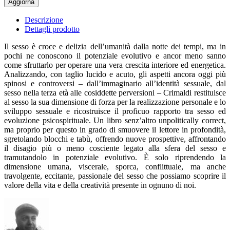
Descrizione
Dettagli prodotto
Il sesso è croce e delizia dell’umanità dalla notte dei tempi, ma in
pochi ne conoscono il potenziale evolutivo e ancor meno sanno
come sfruttarlo per operare una vera crescita interiore ed energetica.
Analizzando, con taglio lucido e acuto, gli aspetti ancora oggi più
spinosi e controversi – dall’immaginario all’identità sessuale, dal
sesso nella terza età alle cosiddette perversioni – Crimaldi restituisce
al sesso la sua dimensione di forza per la realizzazione personale e lo
sviluppo sessuale e ricostruisce il proficuo rapporto tra sesso ed
evoluzione psicospirituale. Un libro senz’altro unpolitically correct,
ma proprio per questo in grado di smuovere il lettore in profondità,
sgretolando blocchi e tabù, offrendo nuove prospettive, affrontando
il disagio più o meno cosciente legato alla sfera del sesso e
tramutandolo in potenziale evolutivo. È solo riprendendo la
dimensione umana, viscerale, sporca, conflittuale, ma anche
travolgente, eccitante, passionale del sesso che possiamo scoprire il
valore della vita e della creatività presente in ognuno di noi.