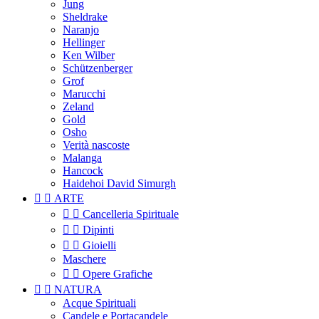
Jung
Sheldrake
Naranjo
Hellinger
Ken Wilber
Schützenberger
Grof
Marucchi
Zeland
Gold
Osho
Verità nascoste
Malanga
Hancock
Haidehoi David Simurgh


ARTE


Cancelleria Spirituale


Dipinti


Gioielli
Maschere


Opere Grafiche


NATURA
Acque Spirituali
Candele e Portacandele