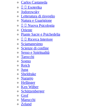
Carlos Castaneda


Esoterika
Jodorowsky
Letteratura di risveglio
Natura e Guarigione


Nuova Psicologia
Oriente
Piante Sacre e Psichedelia


Ricerca Interiore
Sciamanesimo
Scienze di confine
Sesso e Spiritualità
Tarocchi
Sogno
Reich
Jung
Sheldrake
Naranjo
Hellinger
Ken Wilber
Schützenberger
Grof
Marucchi
Zeland