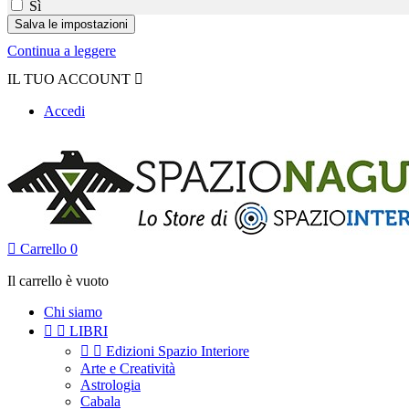
Sì
Continua a leggere
IL TUO ACCOUNT

Accedi

Carrello
0
Il carrello è vuoto
Chi siamo


LIBRI


Edizioni Spazio Interiore
Arte e Creatività
Astrologia
Cabala