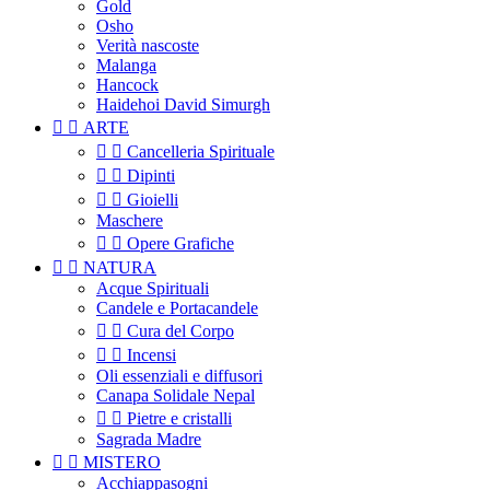
Gold
Osho
Verità nascoste
Malanga
Hancock
Haidehoi David Simurgh


ARTE


Cancelleria Spirituale


Dipinti


Gioielli
Maschere


Opere Grafiche


NATURA
Acque Spirituali
Candele e Portacandele


Cura del Corpo


Incensi
Oli essenziali e diffusori
Canapa Solidale Nepal


Pietre e cristalli
Sagrada Madre


MISTERO
Acchiappasogni