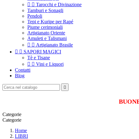


Tarocchi e Divinazione
Tamburi e Sonagli
Pendoli
Tepi e Kuripe per Rapé
Piume cerimoniali
Artigianato Oriente
Amuleti e Talismani


Artigianato Brasile


SAPORI MAGICI
Tè e Tisane


Vini e Liquori
Contatti
Blog

BUONE 
Categorie
Categorie
Home
LIBRI