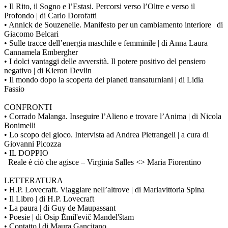
• Il Rito, il Sogno e l’Estasi. Percorsi verso l’Oltre e verso il
Profondo | di Carlo Dorofatti
• Annick de Souzenelle. Manifesto per un cambiamento interiore | di
Giacomo Belcari
• Sulle tracce dell’energia maschile e femminile | di Anna Laura
Cannamela Embergher
• I dolci vantaggi delle avversità. Il potere positivo del pensiero
negativo | di Kieron Devlin
• Il mondo dopo la scoperta dei pianeti transaturniani | di Lidia
Fassio
CONFRONTI
• Corrado Malanga. Inseguire l’Alieno e trovare l’Anima | di Nicola
Bonimelli
• Lo scopo del gioco. Intervista ad Andrea Pietrangeli | a cura di
Giovanni Picozza
• IL DOPPIO
Reale è ciò che agisce – Virginia Salles <> Maria Fiorentino
LETTERATURA
• H.P. Lovecraft. Viaggiare nell’altrove | di Mariavittoria Spina
• Il Libro | di H.P. Lovecraft
• La paura | di Guy de Maupassant
• Poesie | di Osip Ėmil'evič Mandel'štam
• Contatto | di Maura Gancitano