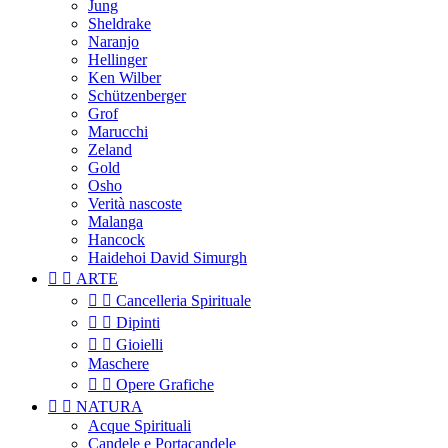
Jung
Sheldrake
Naranjo
Hellinger
Ken Wilber
Schützenberger
Grof
Marucchi
Zeland
Gold
Osho
Verità nascoste
Malanga
Hancock
Haidehoi David Simurgh


ARTE


Cancelleria Spirituale


Dipinti


Gioielli
Maschere


Opere Grafiche


NATURA
Acque Spirituali
Candele e Portacandele