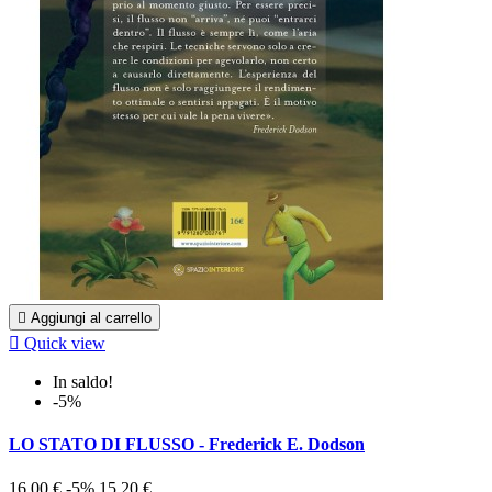

Aggiungi al carrello

Quick view
In saldo!
-5%
LO STATO DI FLUSSO - Frederick E. Dodson
16,00 €
-5%
15,20 €