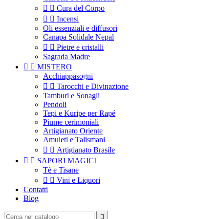


Cura del Corpo


Incensi
Oli essenziali e diffusori
Canapa Solidale Nepal


Pietre e cristalli
Sagrada Madre


MISTERO
Acchiappasogni


Tarocchi e Divinazione
Tamburi e Sonagli
Pendoli
Tepi e Kuripe per Rapé
Piume cerimoniali
Artigianato Oriente
Amuleti e Talismani


Artigianato Brasile


SAPORI MAGICI
Tè e Tisane


Vini e Liquori
Contatti
Blog
