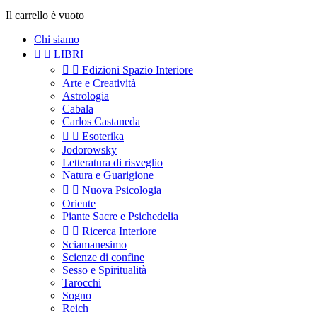
Il carrello è vuoto
Chi siamo


LIBRI


Edizioni Spazio Interiore
Arte e Creatività
Astrologia
Cabala
Carlos Castaneda


Esoterika
Jodorowsky
Letteratura di risveglio
Natura e Guarigione


Nuova Psicologia
Oriente
Piante Sacre e Psichedelia


Ricerca Interiore
Sciamanesimo
Scienze di confine
Sesso e Spiritualità
Tarocchi
Sogno
Reich