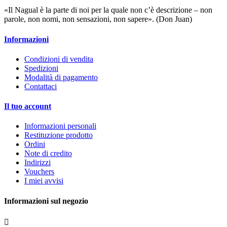
«Il Nagual è la parte di noi per la quale non c’è descrizione – non
parole, non nomi, non sensazioni, non sapere». (Don Juan)
Informazioni
Condizioni di vendita
Spedizioni
Modalità di pagamento
Contattaci
Il tuo account
Informazioni personali
Restituzione prodotto
Ordini
Note di credito
Indirizzi
Vouchers
I miei avvisi
Informazioni sul negozio
