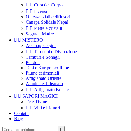


Cura del Corpo


Incensi
Oli essenziali e diffusori
Canapa Solidale Nepal


Pietre e cristalli
Sagrada Madre


MISTERO
Acchiappasogni


Tarocchi e Divinazione
Tamburi e Sonagli
Pendoli
Tepi e Kuripe per Rapé
Piume cerimoniali
Artigianato Oriente
Amuleti e Talismani


Artigianato Brasile


SAPORI MAGICI
Tè e Tisane


Vini e Liquori
Contatti
Blog
