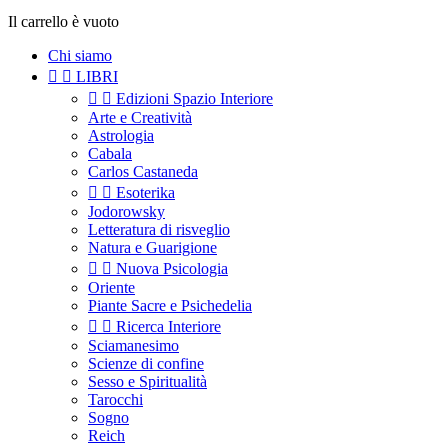
Il carrello è vuoto
Chi siamo


LIBRI


Edizioni Spazio Interiore
Arte e Creatività
Astrologia
Cabala
Carlos Castaneda


Esoterika
Jodorowsky
Letteratura di risveglio
Natura e Guarigione


Nuova Psicologia
Oriente
Piante Sacre e Psichedelia


Ricerca Interiore
Sciamanesimo
Scienze di confine
Sesso e Spiritualità
Tarocchi
Sogno
Reich