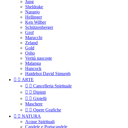
Jung
Sheldrake
Naranjo
Hellinger
Ken Wilber
Schützenberger
Grof
Marucchi
Zeland
Gold
Osho
Verità nascoste
Malanga
Hancock
Haidehoi David Simurgh


ARTE


Cancelleria Spirituale


Dipinti


Gioielli
Maschere


Opere Grafiche


NATURA
Acque Spirituali
Candele e Portacandele