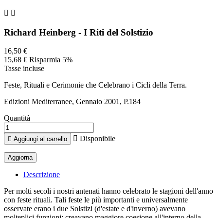


Richard Heinberg - I Riti del Solstizio
16,50 €
15,68 €
Risparmia 5%
Tasse incluse
Feste, Rituali e Cerimonie che Celebrano i Cicli della Terra.
Edizioni Mediterranee, Gennaio 2001, P.184
Quantità

Disponibile

Aggiungi al carrello
Descrizione
Per molti secoli i nostri antenati hanno celebrato le stagioni dell'anno
con feste rituali. Tali feste le più importanti e universalmente
osservate erano i due Solstizi (d'estate e d'inverno) avevano
molteplici funzioni: creavano maggiore coesione all'interno della