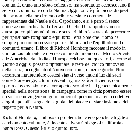
comunità, erano uno sfogo collettivo, ma soprattutto accrescevano il
senso di comunione con la Natura.Oggi non c'è più traccia di questi
riti, se non nella loro irriconoscibile versione commerciale
rappresentata dal Natale e dal Capodanno, e si è perso il senso
d'interazione ciclica tra la Terra e il Cielo. Un rapporto sano con
questi poteri più grandi di noi è senza dubbio la strada da percorrere
per ripristinare l'originario equilibrio Terra-Sole che l'uomo ha
sempre più compromesso e per ristabilire anche l'equilibrio nella
comunità umana. Il libro di Richard Heinberg racconta il modo in
cui tradizionalmente le diverse culture del mondo dal Medio Oriente
alle Americhe, dall'India all'Europa celebravano questi riti, e come al
giorno d'oggi si possano ripristinare le feste del ciclico rinnovarsi
della Terra, accogliendo il Nuovo con canti, danze e giochi. Non
occorrerà intraprendere costosi viaggi verso antichi luoghi sacri
come Stonehenge, Uluru o Avenbury, ma sarà sufficiente, con
spirito d'osservazione e cuore aperto, scoprire i siti geocosmicamente
speciali nella nostra zona, in campagna come in città; potremo essere
da soli o coinvolgere un gran numero di persone in attività collettive
d'ogni tipo, all'insegna della gioia, del piacere di stare insieme e del
rispetto per la Natura.
Richard Heinberg, studioso di problematiche energetiche e legate al
cambiamento culturale, è docente al New College of California a
Santa Rosa. Questo è il suo quinto libro.