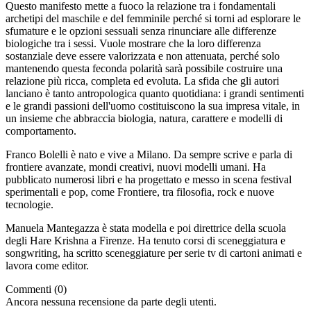
Questo manifesto mette a fuoco la relazione tra i fondamentali
archetipi del maschile e del femminile perché si torni ad esplorare le
sfumature e le opzioni sessuali senza rinunciare alle differenze
biologiche tra i sessi. Vuole mostrare che la loro differenza
sostanziale deve essere valorizzata e non attenuata, perché solo
mantenendo questa feconda polarità sarà possibile costruire una
relazione più ricca, completa ed evoluta. La sfida che gli autori
lanciano è tanto antropologica quanto quotidiana: i grandi sentimenti
e le grandi passioni dell'uomo costituiscono la sua impresa vitale, in
un insieme che abbraccia biologia, natura, carattere e modelli di
comportamento.
Franco Bolelli è nato e vive a Milano. Da sempre scrive e parla di
frontiere avanzate, mondi creativi, nuovi modelli umani. Ha
pubblicato numerosi libri e ha progettato e messo in scena festival
sperimentali e pop, come Frontiere, tra filosofia, rock e nuove
tecnologie.
Manuela Mantegazza è stata modella e poi direttrice della scuola
degli Hare Krishna a Firenze. Ha tenuto corsi di sceneggiatura e
songwriting, ha scritto sceneggiature per serie tv di cartoni animati e
lavora come editor.
Commenti (0)
Ancora nessuna recensione da parte degli utenti.