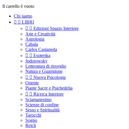
Il carrello è vuoto
Chi siamo


LIBRI


Edizioni Spazio Interiore
Arte e Creatività
Astrologia
Cabala
Carlos Castaneda


Esoterika
Jodorowsky
Letteratura di risveglio
Natura e Guarigione


Nuova Psicologia
Oriente
Piante Sacre e Psichedelia


Ricerca Interiore
Sciamanesimo
Scienze di confine
Sesso e Spiritualità
Tarocchi
Sogno
Reich