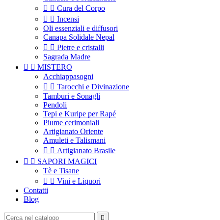


Cura del Corpo


Incensi
Oli essenziali e diffusori
Canapa Solidale Nepal


Pietre e cristalli
Sagrada Madre


MISTERO
Acchiappasogni


Tarocchi e Divinazione
Tamburi e Sonagli
Pendoli
Tepi e Kuripe per Rapé
Piume cerimoniali
Artigianato Oriente
Amuleti e Talismani


Artigianato Brasile


SAPORI MAGICI
Tè e Tisane


Vini e Liquori
Contatti
Blog
