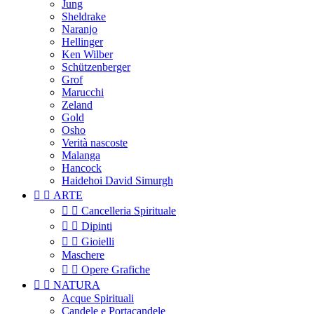
Jung
Sheldrake
Naranjo
Hellinger
Ken Wilber
Schützenberger
Grof
Marucchi
Zeland
Gold
Osho
Verità nascoste
Malanga
Hancock
Haidehoi David Simurgh


ARTE


Cancelleria Spirituale


Dipinti


Gioielli
Maschere


Opere Grafiche


NATURA
Acque Spirituali
Candele e Portacandele