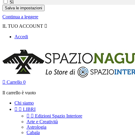
Sì
Continua a leggere
IL TUO ACCOUNT

Accedi

Carrello
0
Il carrello è vuoto
Chi siamo


LIBRI


Edizioni Spazio Interiore
Arte e Creatività
Astrologia
Cabala