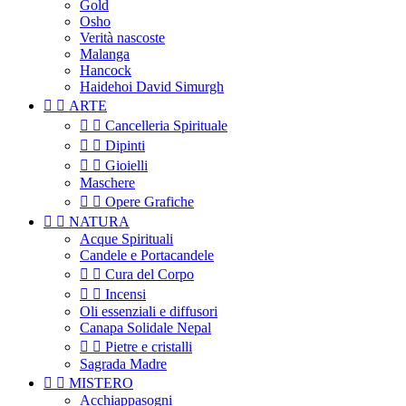
Gold
Osho
Verità nascoste
Malanga
Hancock
Haidehoi David Simurgh


ARTE


Cancelleria Spirituale


Dipinti


Gioielli
Maschere


Opere Grafiche


NATURA
Acque Spirituali
Candele e Portacandele


Cura del Corpo


Incensi
Oli essenziali e diffusori
Canapa Solidale Nepal


Pietre e cristalli
Sagrada Madre


MISTERO
Acchiappasogni