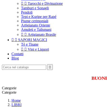


Tarocchi e Divinazione
Tamburi e Sonagli
Pendoli
Tepi e Kuripe per Rapé
Piume cerimoniali
Artigianato Oriente
Amuleti e Talismani


Artigianato Brasile


SAPORI MAGICI
Tè e Tisane


Vini e Liquori
Contatti
Blog

BUONE 
Categorie
Categorie
Home
LIBRI