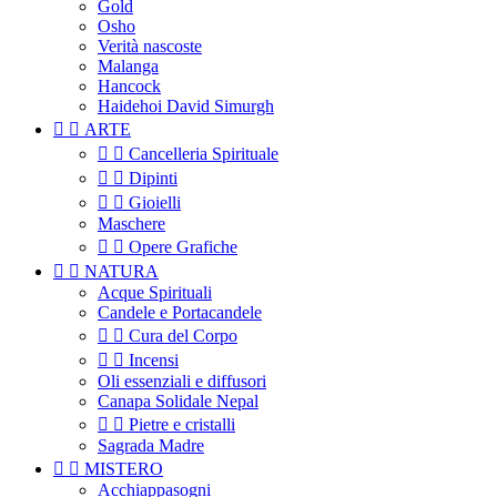
Gold
Osho
Verità nascoste
Malanga
Hancock
Haidehoi David Simurgh


ARTE


Cancelleria Spirituale


Dipinti


Gioielli
Maschere


Opere Grafiche


NATURA
Acque Spirituali
Candele e Portacandele


Cura del Corpo


Incensi
Oli essenziali e diffusori
Canapa Solidale Nepal


Pietre e cristalli
Sagrada Madre


MISTERO
Acchiappasogni