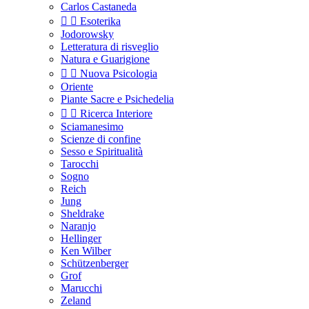
Carlos Castaneda


Esoterika
Jodorowsky
Letteratura di risveglio
Natura e Guarigione


Nuova Psicologia
Oriente
Piante Sacre e Psichedelia


Ricerca Interiore
Sciamanesimo
Scienze di confine
Sesso e Spiritualità
Tarocchi
Sogno
Reich
Jung
Sheldrake
Naranjo
Hellinger
Ken Wilber
Schützenberger
Grof
Marucchi
Zeland