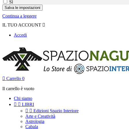
Sì
Continua a leggere
IL TUO ACCOUNT

Accedi

Carrello
0
Il carrello è vuoto
Chi siamo


LIBRI


Edizioni Spazio Interiore
Arte e Creatività
Astrologia
Cabala