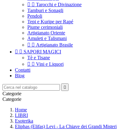


Tarocchi e Divinazione
Tamburi e Sonagli
Pendoli
Tepi e Kuripe per Rapé
Piume cerimoniali
Artigianato Oriente
Amuleti e Talismani


Artigianato Brasile


SAPORI MAGICI
Tè e Tisane


Vini e Liquori
Contatti
Blog

Categorie
Categorie
Home
LIBRI
Esoterika
Eliphas (Elifas) Levi - La Chiave dei Grandi Misteri