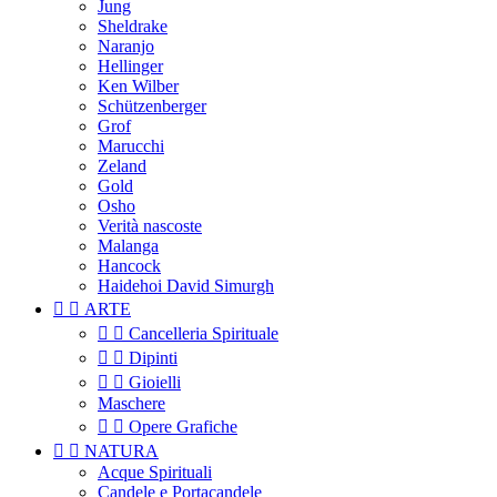
Jung
Sheldrake
Naranjo
Hellinger
Ken Wilber
Schützenberger
Grof
Marucchi
Zeland
Gold
Osho
Verità nascoste
Malanga
Hancock
Haidehoi David Simurgh


ARTE


Cancelleria Spirituale


Dipinti


Gioielli
Maschere


Opere Grafiche


NATURA
Acque Spirituali
Candele e Portacandele