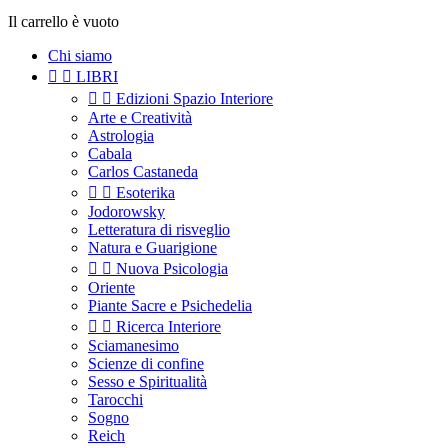
Il carrello è vuoto
Chi siamo


LIBRI


Edizioni Spazio Interiore
Arte e Creatività
Astrologia
Cabala
Carlos Castaneda


Esoterika
Jodorowsky
Letteratura di risveglio
Natura e Guarigione


Nuova Psicologia
Oriente
Piante Sacre e Psichedelia


Ricerca Interiore
Sciamanesimo
Scienze di confine
Sesso e Spiritualità
Tarocchi
Sogno
Reich