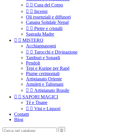


Cura del Corpo


Incensi
Oli essenziali e diffusori
Canapa Solidale Nepal


Pietre e cristalli
Sagrada Madre


MISTERO
Acchiappasogni


Tarocchi e Divinazione
Tamburi e Sonagli
Pendoli
Tepi e Kuripe per Rapé
Piume cerimoniali
Artigianato Oriente
Amuleti e Talismani


Artigianato Brasile


SAPORI MAGICI
Tè e Tisane


Vini e Liquori
Contatti
Blog
