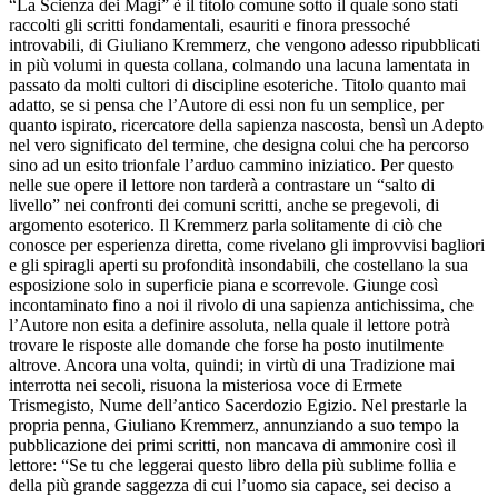
“La Scienza dei Magi” è il titolo comune sotto il quale sono stati
raccolti gli scritti fondamentali, esauriti e finora pressoché
introvabili, di Giuliano Kremmerz, che vengono adesso ripubblicati
in più volumi in questa collana, colmando una lacuna lamentata in
passato da molti cultori di discipline esoteriche. Titolo quanto mai
adatto, se si pensa che l’Autore di essi non fu un semplice, per
quanto ispirato, ricercatore della sapienza nascosta, bensì un Adepto
nel vero significato del termine, che designa colui che ha percorso
sino ad un esito trionfale l’arduo cammino iniziatico. Per questo
nelle sue opere il lettore non tarderà a contrastare un “salto di
livello” nei confronti dei comuni scritti, anche se pregevoli, di
argomento esoterico. Il Kremmerz parla solitamente di ciò che
conosce per esperienza diretta, come rivelano gli improvvisi bagliori
e gli spiragli aperti su profondità insondabili, che costellano la sua
esposizione solo in superficie piana e scorrevole. Giunge così
incontaminato fino a noi il rivolo di una sapienza antichissima, che
l’Autore non esita a definire assoluta, nella quale il lettore potrà
trovare le risposte alle domande che forse ha posto inutilmente
altrove. Ancora una volta, quindi; in virtù di una Tradizione mai
interrotta nei secoli, risuona la misteriosa voce di Ermete
Trismegisto, Nume dell’antico Sacerdozio Egizio. Nel prestarle la
propria penna, Giuliano Kremmerz, annunziando a suo tempo la
pubblicazione dei primi scritti, non mancava di ammonire così il
lettore: “Se tu che leggerai questo libro della più sublime follia e
della più grande saggezza di cui l’uomo sia capace, sei deciso a