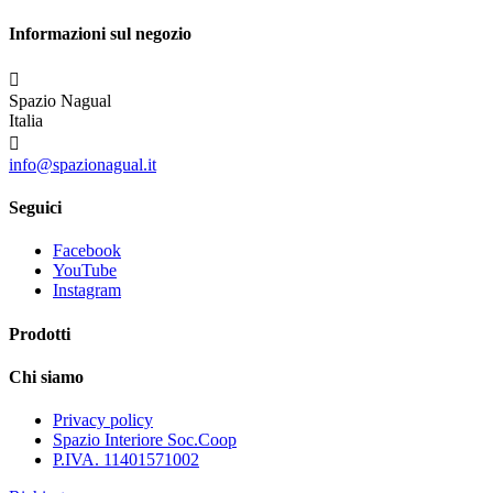
Informazioni sul negozio

Spazio Nagual
Italia

info@spazionagual.it
Seguici
Facebook
YouTube
Instagram
Prodotti
Chi siamo
Privacy policy
Spazio Interiore Soc.Coop
P.IVA. 11401571002