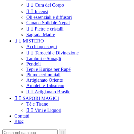


Cura del Corpo


Incensi
Oli essenziali e diffusori
Canapa Solidale Nepal


Pietre e cristalli
Sagrada Madre


MISTERO
Acchiappasogni


Tarocchi e Divinazione
Tamburi e Sonagli
Pendoli
Tepi e Kuripe per Rapé
Piume cerimoniali
Artigianato Oriente
Amuleti e Talismani


Artigianato Brasile


SAPORI MAGICI
Tè e Tisane


Vini e Liquori
Contatti
Blog
