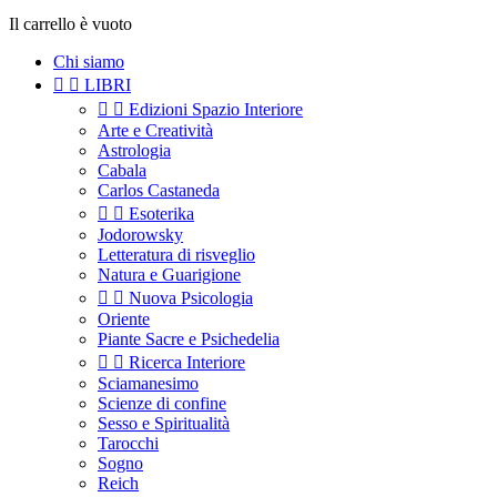
Il carrello è vuoto
Chi siamo


LIBRI


Edizioni Spazio Interiore
Arte e Creatività
Astrologia
Cabala
Carlos Castaneda


Esoterika
Jodorowsky
Letteratura di risveglio
Natura e Guarigione


Nuova Psicologia
Oriente
Piante Sacre e Psichedelia


Ricerca Interiore
Sciamanesimo
Scienze di confine
Sesso e Spiritualità
Tarocchi
Sogno
Reich