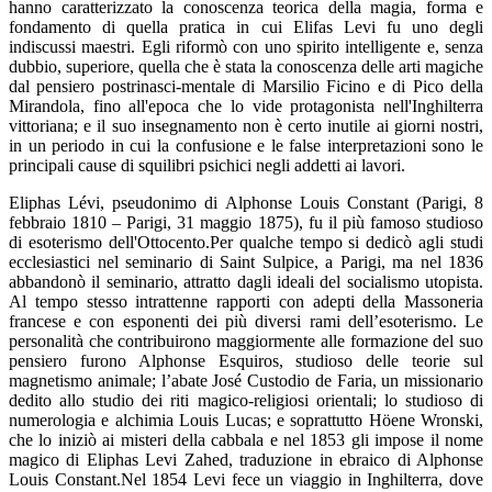
hanno caratterizzato la conoscenza teorica della magia, forma e
fondamento di quella pratica in cui Elifas Levi fu uno degli
indiscussi maestri. Egli riformò con uno spirito intelligente e, senza
dubbio, superiore, quella che è stata la conoscenza delle arti magiche
dal pensiero postrinasci-mentale di Marsilio Ficino e di Pico della
Mirandola, fino all'epoca che lo vide protagonista nell'Inghilterra
vittoriana; e il suo insegnamento non è certo inutile ai giorni nostri,
in un periodo in cui la confusione e le false interpretazioni sono le
principali cause di squilibri psichici negli addetti ai lavori.
Eliphas Lévi, pseudonimo di Alphonse Louis Constant (Parigi, 8
febbraio 1810 – Parigi, 31 maggio 1875), fu il più famoso studioso
di esoterismo dell'Ottocento.Per qualche tempo si dedicò agli studi
ecclesiastici nel seminario di Saint Sulpice, a Parigi, ma nel 1836
abbandonò il seminario, attratto dagli ideali del socialismo utopista.
Al tempo stesso intrattenne rapporti con adepti della Massoneria
francese e con esponenti dei più diversi rami dell’esoterismo. Le
personalità che contribuirono maggiormente alle formazione del suo
pensiero furono Alphonse Esquiros, studioso delle teorie sul
magnetismo animale; l’abate José Custodio de Faria, un missionario
dedito allo studio dei riti magico-religiosi orientali; lo studioso di
numerologia e alchimia Louis Lucas; e soprattutto Höene Wronski,
che lo iniziò ai misteri della cabbala e nel 1853 gli impose il nome
magico di Eliphas Levi Zahed, traduzione in ebraico di Alphonse
Louis Constant.Nel 1854 Levi fece un viaggio in Inghilterra, dove