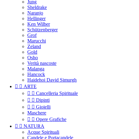
Jung
Sheldrake
Naranjo
Hellinger
Ken Wilber
Schützenberger
Grof
Marucchi
Zeland
Gold
Osho
Verità nascoste
Malanga
Hancock
Haidehoi David Simurgh


ARTE


Cancelleria Spirituale


Dipinti


Gioielli
Maschere


Opere Grafiche


NATURA
Acque Spirituali
Candele e Portacandele