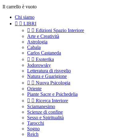
Il carrello è vuoto
Chi siamo


LIBRI


Edizioni Spazio Interiore
Arte e Creatività
Astrologia
Cabala
Carlos Castaneda


Esoterika
Jodorowsky
Letteratura di risveglio
Natura e Guarigione


Nuova Psicologia
Oriente
Piante Sacre e Psichedelia


Ricerca Interiore
Sciamanesimo
Scienze di confine
Sesso e Spiritualità
Tarocchi
Sogno
Reich