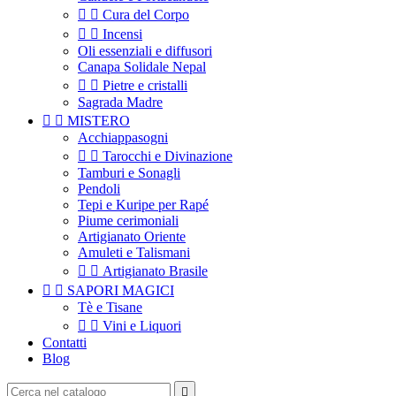


Cura del Corpo


Incensi
Oli essenziali e diffusori
Canapa Solidale Nepal


Pietre e cristalli
Sagrada Madre


MISTERO
Acchiappasogni


Tarocchi e Divinazione
Tamburi e Sonagli
Pendoli
Tepi e Kuripe per Rapé
Piume cerimoniali
Artigianato Oriente
Amuleti e Talismani


Artigianato Brasile


SAPORI MAGICI
Tè e Tisane


Vini e Liquori
Contatti
Blog
