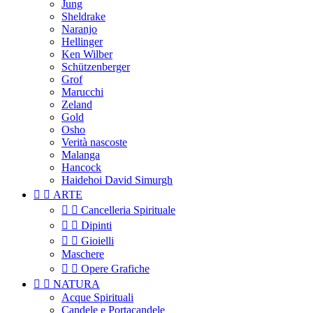
Jung
Sheldrake
Naranjo
Hellinger
Ken Wilber
Schützenberger
Grof
Marucchi
Zeland
Gold
Osho
Verità nascoste
Malanga
Hancock
Haidehoi David Simurgh


ARTE


Cancelleria Spirituale


Dipinti


Gioielli
Maschere


Opere Grafiche


NATURA
Acque Spirituali
Candele e Portacandele