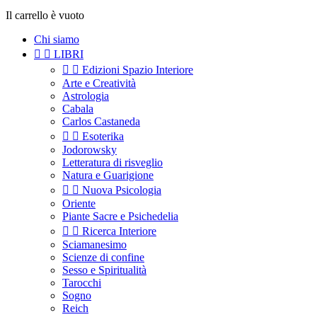
Il carrello è vuoto
Chi siamo


LIBRI


Edizioni Spazio Interiore
Arte e Creatività
Astrologia
Cabala
Carlos Castaneda


Esoterika
Jodorowsky
Letteratura di risveglio
Natura e Guarigione


Nuova Psicologia
Oriente
Piante Sacre e Psichedelia


Ricerca Interiore
Sciamanesimo
Scienze di confine
Sesso e Spiritualità
Tarocchi
Sogno
Reich