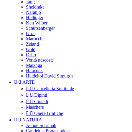
Jung
Sheldrake
Naranjo
Hellinger
Ken Wilber
Schützenberger
Grof
Marucchi
Zeland
Gold
Osho
Verità nascoste
Malanga
Hancock
Haidehoi David Simurgh


ARTE


Cancelleria Spirituale


Dipinti


Gioielli
Maschere


Opere Grafiche


NATURA
Acque Spirituali
Candele e Portacandele