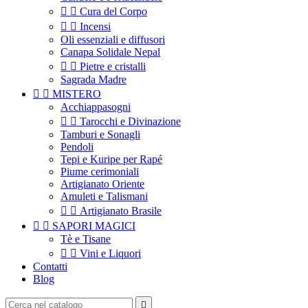


Cura del Corpo


Incensi
Oli essenziali e diffusori
Canapa Solidale Nepal


Pietre e cristalli
Sagrada Madre


MISTERO
Acchiappasogni


Tarocchi e Divinazione
Tamburi e Sonagli
Pendoli
Tepi e Kuripe per Rapé
Piume cerimoniali
Artigianato Oriente
Amuleti e Talismani


Artigianato Brasile


SAPORI MAGICI
Tè e Tisane


Vini e Liquori
Contatti
Blog
