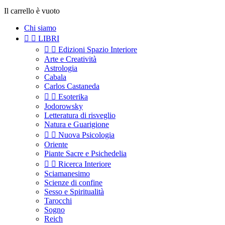
Il carrello è vuoto
Chi siamo


LIBRI


Edizioni Spazio Interiore
Arte e Creatività
Astrologia
Cabala
Carlos Castaneda


Esoterika
Jodorowsky
Letteratura di risveglio
Natura e Guarigione


Nuova Psicologia
Oriente
Piante Sacre e Psichedelia


Ricerca Interiore
Sciamanesimo
Scienze di confine
Sesso e Spiritualità
Tarocchi
Sogno
Reich