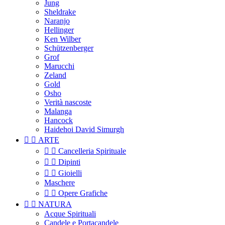
Jung
Sheldrake
Naranjo
Hellinger
Ken Wilber
Schützenberger
Grof
Marucchi
Zeland
Gold
Osho
Verità nascoste
Malanga
Hancock
Haidehoi David Simurgh


ARTE


Cancelleria Spirituale


Dipinti


Gioielli
Maschere


Opere Grafiche


NATURA
Acque Spirituali
Candele e Portacandele