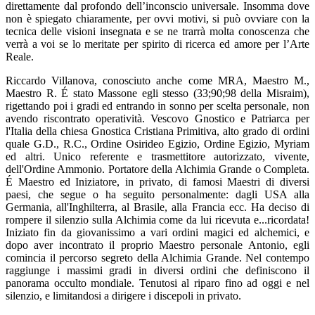
direttamente dal profondo dell’inconscio universale. Insomma dove
non è spiegato chiaramente, per ovvi motivi, si può ovviare con la
tecnica delle visioni insegnata e se ne trarrà molta conoscenza che
verrà a voi se lo meritate per spirito di ricerca ed amore per l’Arte
Reale.
Riccardo Villanova, conosciuto anche come MRA, Maestro M.,
Maestro R. É stato Massone egli stesso (33;90;98 della Misraim),
rigettando poi i gradi ed entrando in sonno per scelta personale, non
avendo riscontrato operatività. Vescovo Gnostico e Patriarca per
l'Italia della chiesa Gnostica Cristiana Primitiva, alto grado di ordini
quale G.D., R.C., Ordine Osirideo Egizio, Ordine Egizio, Myriam
ed altri. Unico referente e trasmettitore autorizzato, vivente,
dell'Ordine Ammonio. Portatore della Alchimia Grande o Completa.
É Maestro ed Iniziatore, in privato, di famosi Maestri di diversi
paesi, che segue o ha seguito personalmente: dagli USA alla
Germania, all'Inghilterra, al Brasile, alla Francia ecc. Ha deciso di
rompere il silenzio sulla Alchimia come da lui ricevuta e...ricordata!
Iniziato fin da giovanissimo a vari ordini magici ed alchemici, e
dopo aver incontrato il proprio Maestro personale Antonio, egli
comincia il percorso segreto della Alchimia Grande. Nel contempo
raggiunge i massimi gradi in diversi ordini che definiscono il
panorama occulto mondiale. Tenutosi al riparo fino ad oggi e nel
silenzio, e limitandosi a dirigere i discepoli in privato.