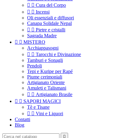


Cura del Corpo


Incensi
Oli essenziali e diffusori
Canapa Solidale Nepal


Pietre e cristalli
Sagrada Madre


MISTERO
Acchiappasogni


Tarocchi e Divinazione
Tamburi e Sonagli
Pendoli
Tepi e Kuripe per Rapé
Piume cerimoniali
Artigianato Oriente
Amuleti e Talismani


Artigianato Brasile


SAPORI MAGICI
Tè e Tisane


Vini e Liquori
Contatti
Blog
