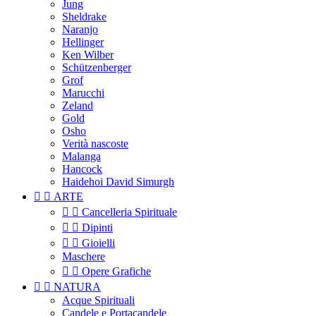
Jung
Sheldrake
Naranjo
Hellinger
Ken Wilber
Schützenberger
Grof
Marucchi
Zeland
Gold
Osho
Verità nascoste
Malanga
Hancock
Haidehoi David Simurgh


ARTE


Cancelleria Spirituale


Dipinti


Gioielli
Maschere


Opere Grafiche


NATURA
Acque Spirituali
Candele e Portacandele