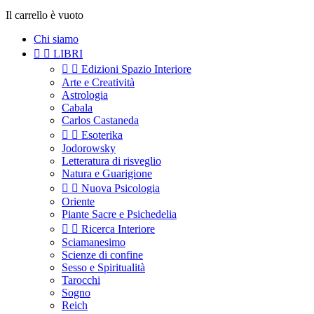
Il carrello è vuoto
Chi siamo


LIBRI


Edizioni Spazio Interiore
Arte e Creatività
Astrologia
Cabala
Carlos Castaneda


Esoterika
Jodorowsky
Letteratura di risveglio
Natura e Guarigione


Nuova Psicologia
Oriente
Piante Sacre e Psichedelia


Ricerca Interiore
Sciamanesimo
Scienze di confine
Sesso e Spiritualità
Tarocchi
Sogno
Reich