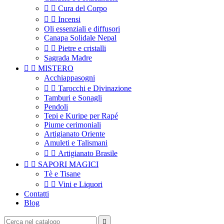


Cura del Corpo


Incensi
Oli essenziali e diffusori
Canapa Solidale Nepal


Pietre e cristalli
Sagrada Madre


MISTERO
Acchiappasogni


Tarocchi e Divinazione
Tamburi e Sonagli
Pendoli
Tepi e Kuripe per Rapé
Piume cerimoniali
Artigianato Oriente
Amuleti e Talismani


Artigianato Brasile


SAPORI MAGICI
Tè e Tisane


Vini e Liquori
Contatti
Blog
