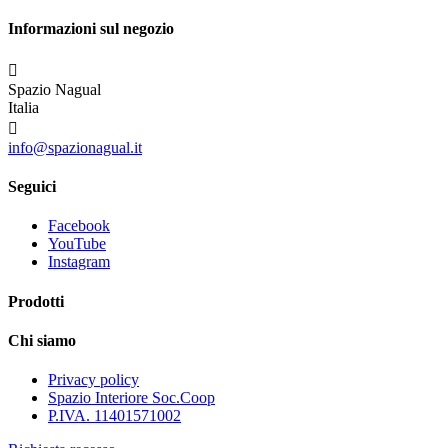
Informazioni sul negozio

Spazio Nagual
Italia

info@spazionagual.it
Seguici
Facebook
YouTube
Instagram
Prodotti
Chi siamo
Privacy policy
Spazio Interiore Soc.Coop
P.IVA. 11401571002