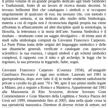
Il primo volume di un grande progetto dedicato agli Studi Simbolici
e Tradizionali, frutto di un lavoro di ricerca durato decenni. Si
trovano bellissimi libri che catalogano i simboli o si occupano
singolarmente di qualcuno di essi, ma nessuno che, con metodo e
ispirazione unitaria, si sia dedicato allo studio della Simbologia,
materia a cui di regola non è riconosciuta dignità propria ma viene
affrontata in affiancamento ad altre discipline quali la semiologia, la
filosofia, la letteratura o la storia dell’arte. Summa Simbolica è il
risultato – strutturato come un saggio divulgativo – di trenta anni di
studi sulla simbologia compiuti da Giovanni Francesco Carpeoro.
La Parte Prima tratta delle origini del linguaggio simbolico e delle
sue dinamiche generali, verificate e catalogate con approccio
scientifico: la sua essenza, i singoli simboli e gli schemi simbolici
complessi, il rapporto con il mito e gli archetipi, le leggi che lo
regolano, la sua presenza in leggende, fiabe, sogni.
Giovanni Francesco Carpeoro (Cosenza 1958), all’anagrafe
Gianfranco Pecoraro è oggi uno scrittore. Laureato nel 1981 in
giurisprudenza, dopo aver fatto il dj in molte emittenti radiofoniche
private a cavallo tra gli anni ‘70 e ’80, apre il suo primo studio legale
a Milano, poi a seguire a Roma e a Mantova. Appartenente dal 1981
alla Massoneria di Rito Scozzese, diviene Sovrano Gran
Commendatore e Gran Maestro della Legittima e Storica Piazza del
Gesù nel 1999, rimanendolo fino al 2005, data nella quale cessa la
sua operatività massonica. Direttore di diverse riviste di settore, nel