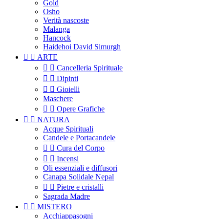
Gold
Osho
Verità nascoste
Malanga
Hancock
Haidehoi David Simurgh


ARTE


Cancelleria Spirituale


Dipinti


Gioielli
Maschere


Opere Grafiche


NATURA
Acque Spirituali
Candele e Portacandele


Cura del Corpo


Incensi
Oli essenziali e diffusori
Canapa Solidale Nepal


Pietre e cristalli
Sagrada Madre


MISTERO
Acchiappasogni