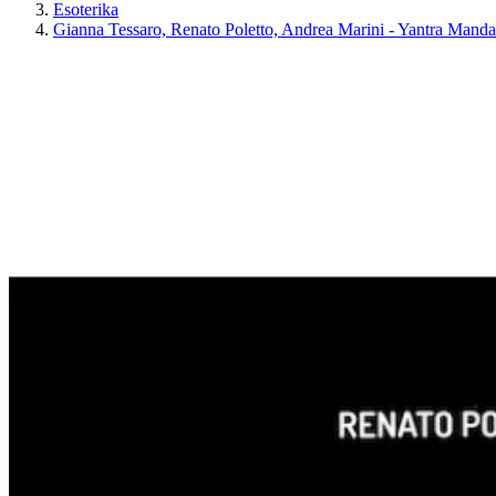
Esoterika
Gianna Tessaro, Renato Poletto, Andrea Marini - Yantra Mand