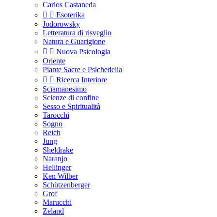
Carlos Castaneda


Esoterika
Jodorowsky
Letteratura di risveglio
Natura e Guarigione


Nuova Psicologia
Oriente
Piante Sacre e Psichedelia


Ricerca Interiore
Sciamanesimo
Scienze di confine
Sesso e Spiritualità
Tarocchi
Sogno
Reich
Jung
Sheldrake
Naranjo
Hellinger
Ken Wilber
Schützenberger
Grof
Marucchi
Zeland