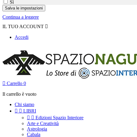
Sì
Continua a leggere
IL TUO ACCOUNT

Accedi

Carrello
0
Il carrello è vuoto
Chi siamo


LIBRI


Edizioni Spazio Interiore
Arte e Creatività
Astrologia
Cabala