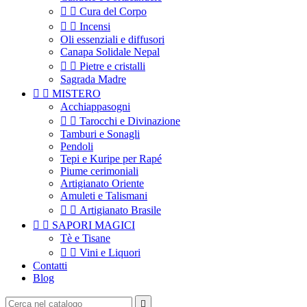


Cura del Corpo


Incensi
Oli essenziali e diffusori
Canapa Solidale Nepal


Pietre e cristalli
Sagrada Madre


MISTERO
Acchiappasogni


Tarocchi e Divinazione
Tamburi e Sonagli
Pendoli
Tepi e Kuripe per Rapé
Piume cerimoniali
Artigianato Oriente
Amuleti e Talismani


Artigianato Brasile


SAPORI MAGICI
Tè e Tisane


Vini e Liquori
Contatti
Blog
