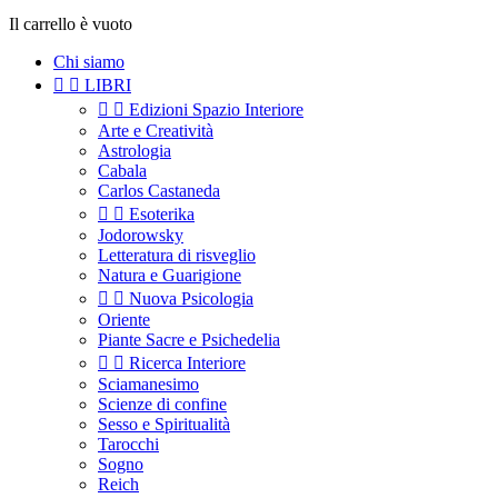
Il carrello è vuoto
Chi siamo


LIBRI


Edizioni Spazio Interiore
Arte e Creatività
Astrologia
Cabala
Carlos Castaneda


Esoterika
Jodorowsky
Letteratura di risveglio
Natura e Guarigione


Nuova Psicologia
Oriente
Piante Sacre e Psichedelia


Ricerca Interiore
Sciamanesimo
Scienze di confine
Sesso e Spiritualità
Tarocchi
Sogno
Reich