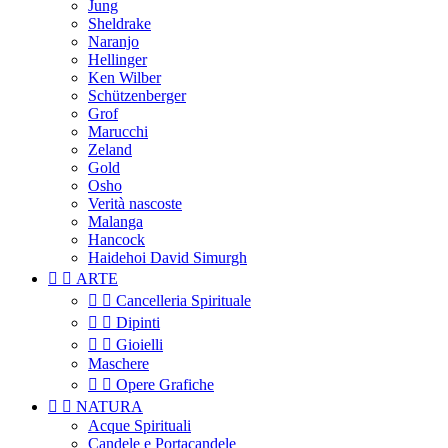
Jung
Sheldrake
Naranjo
Hellinger
Ken Wilber
Schützenberger
Grof
Marucchi
Zeland
Gold
Osho
Verità nascoste
Malanga
Hancock
Haidehoi David Simurgh


ARTE


Cancelleria Spirituale


Dipinti


Gioielli
Maschere


Opere Grafiche


NATURA
Acque Spirituali
Candele e Portacandele