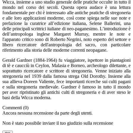
Wicca, insieme a uno studio generale delle pratiche occulte in tutto il
mondo nel corso dei secoli. Questa opera audace è una lettura
fondamentale per chi è interessato alle antiche pratiche di stregoneria
e alle loro applicazioni moderne, così come spiega nelle sue note e
prefazione la curatrice all’edizione italiana, Selene Ballerini, una
delle principali scrittrici italiane di neo-paganesimo. L’introduzione è
dell’antropologa inglese Margaret Murray, mentre le note e
l'apparato critico sono di Roberto Negrini, noto esperto del settore e
libero ricercatore dell'antropologia del sacro, con particolare
riferimento alla storia delle moderne correnti neopagane.
Gerald Gardner (1884-1964) fu viaggiatore, ispettore in piantagioni
di tè e caucciù in Ceylon, Malasia e Borneo, archeologo dilettante, e
soprattutto ricercatore e scrittore di stregoneria. Venne iniziato alla
stregoneria nel 1939 dalla famosa strega Old Dorothy. Insieme alla
sua allieva Doreen Valiente, fece importanti ricerche sui culti pagani
e sulla stregoneria medievale. Gardner è famoso in tutto il mondo
per aver ripristinato gli antichi culti di stregoneria e di aver steso le
basi della Wicca moderna.
Commenti (0)
Ancora nessuna recensione da parte degli utenti.
Non è stato possibile inviare il tuo giudizio sulla recensione