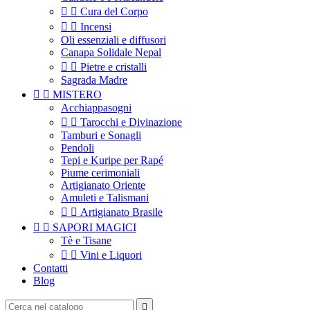


Cura del Corpo


Incensi
Oli essenziali e diffusori
Canapa Solidale Nepal


Pietre e cristalli
Sagrada Madre


MISTERO
Acchiappasogni


Tarocchi e Divinazione
Tamburi e Sonagli
Pendoli
Tepi e Kuripe per Rapé
Piume cerimoniali
Artigianato Oriente
Amuleti e Talismani


Artigianato Brasile


SAPORI MAGICI
Tè e Tisane


Vini e Liquori
Contatti
Blog
