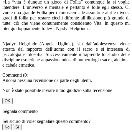
«La “vita è dunque un gioco di Follia” comunque la si voglia
intendere. L’universo è mentale e pertanto è folle egli stesso. Ci
vuole una grande Follia per riconoscere tale assunto e altri e diversi
gradi di follia per restare ciechi difronte all’illusione più grande di
tutte: ciò che viene comunemente considerato Vita. In questo mi
ritengo doppiamente folle» - Njadyr Helgrindr -
Njadyr Helgrindr (Angela Ugliola), sin dall’adolescenza viene
attratta dal rapporto dell’uomo con il sacro e si interessa di
psicologia e filosofia. Successivamente intraprende lo studio delle
discipline esoteriche appassionandosi di numerologia sacra, alchimia
e cabala ermetica.
Commenti (0)
Ancora nessuna recensione da parte degli utenti.
Non è stato possibile inviare il tuo giudizio sulla recensione
OK
Segnala commento
Sei sicuro di voler segnalare questo commento?
No
Sì