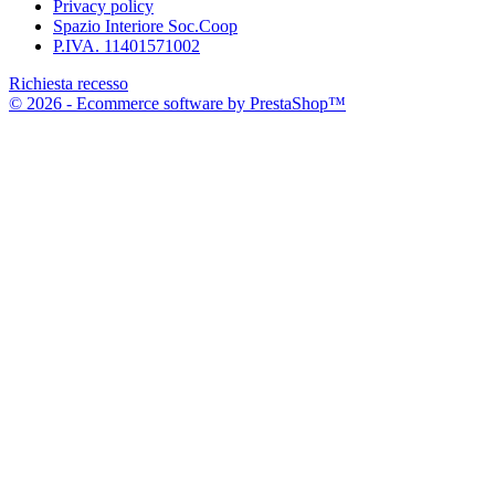
Privacy policy
Spazio Interiore Soc.Coop
P.IVA. 11401571002
Richiesta recesso
© 2026 - Ecommerce software by PrestaShop™