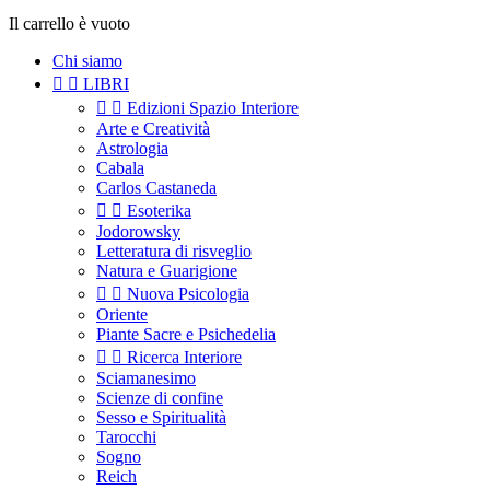
Il carrello è vuoto
Chi siamo


LIBRI


Edizioni Spazio Interiore
Arte e Creatività
Astrologia
Cabala
Carlos Castaneda


Esoterika
Jodorowsky
Letteratura di risveglio
Natura e Guarigione


Nuova Psicologia
Oriente
Piante Sacre e Psichedelia


Ricerca Interiore
Sciamanesimo
Scienze di confine
Sesso e Spiritualità
Tarocchi
Sogno
Reich