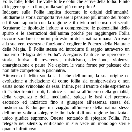
Folle, folle, folle! Tre volte folle è colui che scrive della follia! Finito
di leggere questo libro, nulla sarà più come prima!
Indagare sulla Follia implica ricercare le origini dell’umanità.
Studiarne la storia comporta rivelare il pensiero più intimo dell’uomo
ed il suo rapporto con la ragione e il divino nel corso dei secoli.
Scrutarne le tipologie induce a comprendere le potenzialità dello
spirito e le aberrazioni dell’anima poiché per raggiungere Follia
occorre sondare i confini più estremi della natura umana. Arrivare
alla sua vera essenza e funzione è cogliere le Potenze della Natura e
della Magia. È Follia stessa ad introdurre il saggio attraverso un
moderno “Elogio della Follia". A seguire, l’autrice ne ripercorre la
storia, intrisa di reverenza, misticismo, derisione, violenza,
emarginazione e paura. Ne esplora le varie forme per palesare che
non tutte competono la psichiatria.
Attraverso il Mito sonda la Psiche dell’uomo, la sua origine ed
evoluzione a rivelazione di come follia sia onnipervasiva e non
esista uomo svincolato da essa. Infine, per il tramite delle esperienze
di “schizofrenici” noti, l’autrice si inoltra all’interno della genialità,
della veggenza e della medianità, spiega le basi del percorso
esoterico ed iniziatico fino a giungere all’essenza stessa del
misticismo. È dunque un viaggio all’interno della natura stessa
dell’uomo volto a spiegare le limitazioni di una ragione innalzata a
unico giudice supremo. Questa, tentando di spiegare Follia, l’ha
relegata nel silenzio, edificando in sua vece un monologo sterile
quanto infruttuoso.