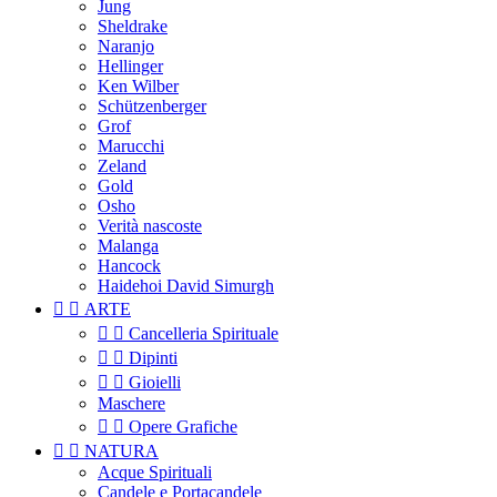
Jung
Sheldrake
Naranjo
Hellinger
Ken Wilber
Schützenberger
Grof
Marucchi
Zeland
Gold
Osho
Verità nascoste
Malanga
Hancock
Haidehoi David Simurgh


ARTE


Cancelleria Spirituale


Dipinti


Gioielli
Maschere


Opere Grafiche


NATURA
Acque Spirituali
Candele e Portacandele