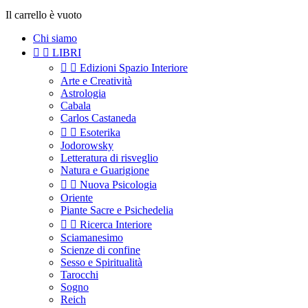
Il carrello è vuoto
Chi siamo


LIBRI


Edizioni Spazio Interiore
Arte e Creatività
Astrologia
Cabala
Carlos Castaneda


Esoterika
Jodorowsky
Letteratura di risveglio
Natura e Guarigione


Nuova Psicologia
Oriente
Piante Sacre e Psichedelia


Ricerca Interiore
Sciamanesimo
Scienze di confine
Sesso e Spiritualità
Tarocchi
Sogno
Reich