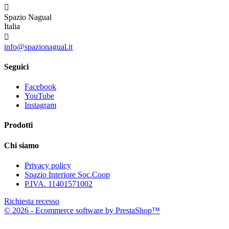

Spazio Nagual
Italia

info@spazionagual.it
Seguici
Facebook
YouTube
Instagram
Prodotti
Chi siamo
Privacy policy
Spazio Interiore Soc.Coop
P.IVA. 11401571002
Richiesta recesso
© 2026 - Ecommerce software by PrestaShop™