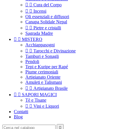


Cura del Corpo


Incensi
Oli essenziali e diffusori
Canapa Solidale Nepal


Pietre e cristalli
Sagrada Madre


MISTERO
Acchiappasogni


Tarocchi e Divinazione
Tamburi e Sonagli
Pendoli
Tepi e Kuripe per Rapé
Piume cerimoniali
Artigianato Oriente
Amuleti e Talismani


Artigianato Brasile


SAPORI MAGICI
Tè e Tisane


Vini e Liquori
Contatti
Blog
