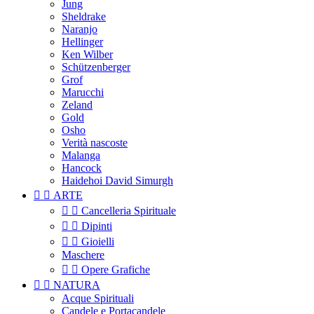
Jung
Sheldrake
Naranjo
Hellinger
Ken Wilber
Schützenberger
Grof
Marucchi
Zeland
Gold
Osho
Verità nascoste
Malanga
Hancock
Haidehoi David Simurgh


ARTE


Cancelleria Spirituale


Dipinti


Gioielli
Maschere


Opere Grafiche


NATURA
Acque Spirituali
Candele e Portacandele