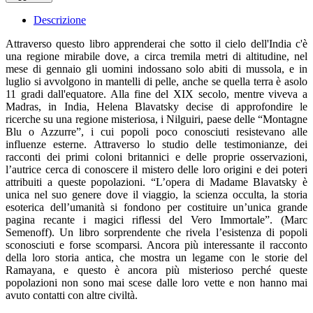
Descrizione
Attraverso questo libro apprenderai che sotto il cielo dell'India c'è
una regione mirabile dove, a circa tremila metri di altitudine, nel
mese di gennaio gli uomini indossano solo abiti di mussola, e in
luglio si avvolgono in mantelli di pelle, anche se quella terra è asolo
11 gradi dall'equatore. Alla fine del XIX secolo, mentre viveva a
Madras, in India, Helena Blavatsky decise di approfondire le
ricerche su una regione misteriosa, i Nilguiri, paese delle “Montagne
Blu o Azzurre”, i cui popoli poco conosciuti resistevano alle
influenze esterne. Attraverso lo studio delle testimonianze, dei
racconti dei primi coloni britannici e delle proprie osservazioni,
l’autrice cerca di conoscere il mistero delle loro origini e dei poteri
attribuiti a queste popolazioni. “L’opera di Madame Blavatsky è
unica nel suo genere dove il viaggio, la scienza occulta, la storia
esoterica dell’umanità si fondono per costituire un’unica grande
pagina recante i magici riflessi del Vero Immortale”. (Marc
Semenoff). Un libro sorprendente che rivela l’esistenza di popoli
sconosciuti e forse scomparsi. Ancora più interessante il racconto
della loro storia antica, che mostra un legame con le storie del
Ramayana, e questo è ancora più misterioso perché queste
popolazioni non sono mai scese dalle loro vette e non hanno mai
avuto contatti con altre civiltà.