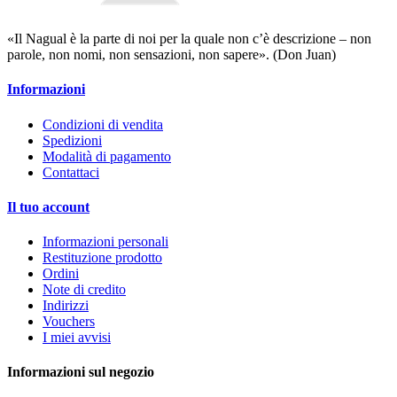
«Il Nagual è la parte di noi per la quale non c’è descrizione – non
parole, non nomi, non sensazioni, non sapere». (Don Juan)
Informazioni
Condizioni di vendita
Spedizioni
Modalità di pagamento
Contattaci
Il tuo account
Informazioni personali
Restituzione prodotto
Ordini
Note di credito
Indirizzi
Vouchers
I miei avvisi
Informazioni sul negozio