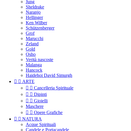
Jung
Sheldrake
Naranjo
Hellinger
Ken Wilber
Schützenberger
Grof
Marucchi
Zeland
Gold
Osho
Verità nascoste
Malanga
Hancock
Haidehoi David Simurgh


ARTE


Cancelleria Spirituale


Dipinti


Gioielli
Maschere


Opere Grafiche


NATURA
Acque Spirituali
Candele e Portacandele