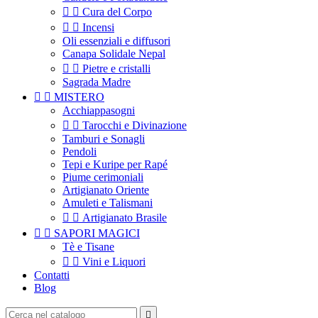


Cura del Corpo


Incensi
Oli essenziali e diffusori
Canapa Solidale Nepal


Pietre e cristalli
Sagrada Madre


MISTERO
Acchiappasogni


Tarocchi e Divinazione
Tamburi e Sonagli
Pendoli
Tepi e Kuripe per Rapé
Piume cerimoniali
Artigianato Oriente
Amuleti e Talismani


Artigianato Brasile


SAPORI MAGICI
Tè e Tisane


Vini e Liquori
Contatti
Blog
