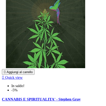

Aggiungi al carrello

Quick view
In saldo!
-5%
CANNABIS E SPIRITUALITA' - Stephen Gray