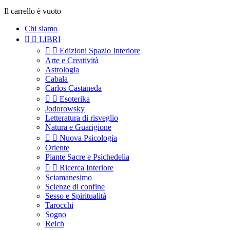
Il carrello è vuoto
Chi siamo


LIBRI


Edizioni Spazio Interiore
Arte e Creatività
Astrologia
Cabala
Carlos Castaneda


Esoterika
Jodorowsky
Letteratura di risveglio
Natura e Guarigione


Nuova Psicologia
Oriente
Piante Sacre e Psichedelia


Ricerca Interiore
Sciamanesimo
Scienze di confine
Sesso e Spiritualità
Tarocchi
Sogno
Reich