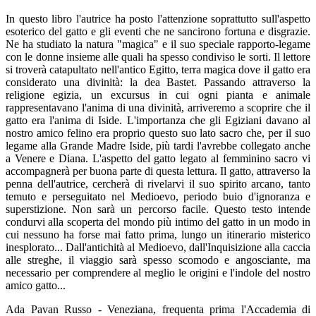
In questo libro l'autrice ha posto l'attenzione soprattutto sull'aspetto
esoterico del gatto e gli eventi che ne sancirono fortuna e disgrazie.
Ne ha studiato la natura "magica" e il suo speciale rapporto-legame
con le donne insieme alle quali ha spesso condiviso le sorti. Il lettore
si troverà catapultato nell'antico Egitto, terra magica dove il gatto era
considerato una divinità: la dea Bastet. Passando attraverso la
religione egizia, un excursus in cui ogni pianta e animale
rappresentavano l'anima di una divinità, arriveremo a scoprire che il
gatto era l'anima di Iside. L'importanza che gli Egiziani davano al
nostro amico felino era proprio questo suo lato sacro che, per il suo
legame alla Grande Madre Iside, più tardi l'avrebbe collegato anche
a Venere e Diana. L'aspetto del gatto legato al femminino sacro vi
accompagnerà per buona parte di questa lettura. Il gatto, attraverso la
penna dell'autrice, cercherà di rivelarvi il suo spirito arcano, tanto
temuto e perseguitato nel Medioevo, periodo buio d'ignoranza e
superstizione. Non sarà un percorso facile. Questo testo intende
condurvi alla scoperta del mondo più intimo del gatto in un modo in
cui nessuno ha forse mai fatto prima, lungo un itinerario misterico
inesplorato... Dall'antichità al Medioevo, dall'Inquisizione alla caccia
alle streghe, il viaggio sarà spesso scomodo e angosciante, ma
necessario per comprendere al meglio le origini e l'indole del nostro
amico gatto...
Ada Pavan Russo - Veneziana, frequenta prima l'Accademia di