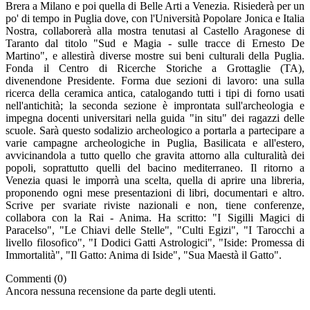
Brera a Milano e poi quella di Belle Arti a Venezia. Risiederà per un
po' di tempo in Puglia dove, con l'Università Popolare Jonica e Italia
Nostra, collaborerà alla mostra tenutasi al Castello Aragonese di
Taranto dal titolo "Sud e Magia - sulle tracce di Ernesto De
Martino", e allestirà diverse mostre sui beni culturali della Puglia.
Fonda il Centro di Ricerche Storiche a Grottaglie (TA),
divenendone Presidente. Forma due sezioni di lavoro: una sulla
ricerca della ceramica antica, catalogando tutti i tipi di forno usati
nell'antichità; la seconda sezione è improntata sull'archeologia e
impegna docenti universitari nella guida "in situ" dei ragazzi delle
scuole. Sarà questo sodalizio archeologico a portarla a partecipare a
varie campagne archeologiche in Puglia, Basilicata e all'estero,
avvicinandola a tutto quello che gravita attorno alla culturalità dei
popoli, soprattutto quelli del bacino mediterraneo. Il ritorno a
Venezia quasi le imporrà una scelta, quella di aprire una libreria,
proponendo ogni mese presentazioni di libri, documentari e altro.
Scrive per svariate riviste nazionali e non, tiene conferenze,
collabora con la Rai - Anima. Ha scritto: "I Sigilli Magici di
Paracelso", "Le Chiavi delle Stelle", "Culti Egizi", "I Tarocchi a
livello filosofico", "I Dodici Gatti Astrologici", "Iside: Promessa di
Immortalità", "Il Gatto: Anima di Iside", "Sua Maestà il Gatto".
Commenti (0)
Ancora nessuna recensione da parte degli utenti.