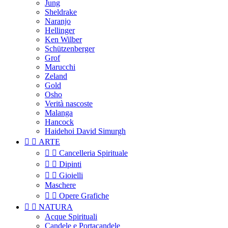
Jung
Sheldrake
Naranjo
Hellinger
Ken Wilber
Schützenberger
Grof
Marucchi
Zeland
Gold
Osho
Verità nascoste
Malanga
Hancock
Haidehoi David Simurgh


ARTE


Cancelleria Spirituale


Dipinti


Gioielli
Maschere


Opere Grafiche


NATURA
Acque Spirituali
Candele e Portacandele