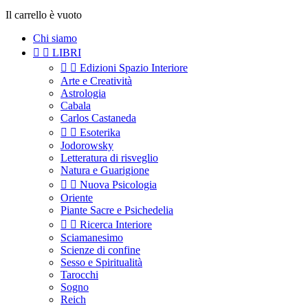
Il carrello è vuoto
Chi siamo


LIBRI


Edizioni Spazio Interiore
Arte e Creatività
Astrologia
Cabala
Carlos Castaneda


Esoterika
Jodorowsky
Letteratura di risveglio
Natura e Guarigione


Nuova Psicologia
Oriente
Piante Sacre e Psichedelia


Ricerca Interiore
Sciamanesimo
Scienze di confine
Sesso e Spiritualità
Tarocchi
Sogno
Reich