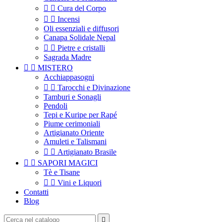


Cura del Corpo


Incensi
Oli essenziali e diffusori
Canapa Solidale Nepal


Pietre e cristalli
Sagrada Madre


MISTERO
Acchiappasogni


Tarocchi e Divinazione
Tamburi e Sonagli
Pendoli
Tepi e Kuripe per Rapé
Piume cerimoniali
Artigianato Oriente
Amuleti e Talismani


Artigianato Brasile


SAPORI MAGICI
Tè e Tisane


Vini e Liquori
Contatti
Blog
