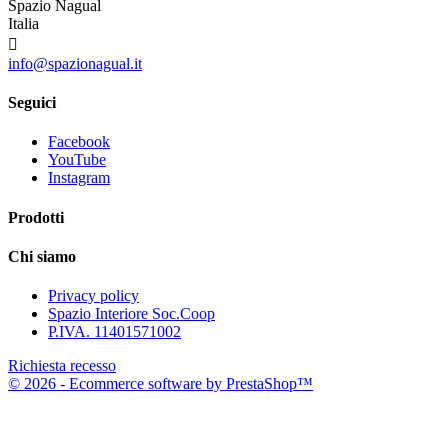
Spazio Nagual
Italia

info@spazionagual.it
Seguici
Facebook
YouTube
Instagram
Prodotti
Chi siamo
Privacy policy
Spazio Interiore Soc.Coop
P.IVA. 11401571002
Richiesta recesso
© 2026 - Ecommerce software by PrestaShop™