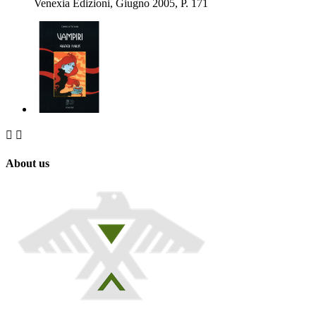
Venexia Edizioni, Giugno 2005, P. 171


About us