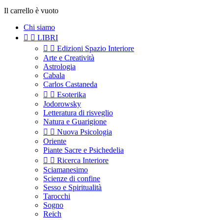
Il carrello è vuoto
Chi siamo


LIBRI


Edizioni Spazio Interiore
Arte e Creatività
Astrologia
Cabala
Carlos Castaneda


Esoterika
Jodorowsky
Letteratura di risveglio
Natura e Guarigione


Nuova Psicologia
Oriente
Piante Sacre e Psichedelia


Ricerca Interiore
Sciamanesimo
Scienze di confine
Sesso e Spiritualità
Tarocchi
Sogno
Reich