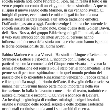
società segreta nota come Priorato di Sion, ma in realtà il testo è un
vero e proprio racconto di un viaggio onirico e simbolico. A questo
si ispira il nuovo saggio della Marineo, in cui vengono svelati gli
intrighi di potere, eventi storici e miti collegati fra loro da una
potente società segreta ispirata a un’antica tradizione ermetica.
Dall’antico passato a oggi, l’autrice svolge la trama che sottende le
società iniziatiche più e meno note, come quella della Golden Dawn,
della Rosa Rossa, del gruppo Bilderberg e degli Illuminati, alzando
il velo sugli intrecci con cui interi gruppi di persone hanno
influenzato il decorso della storia umana e che tanto hanno ispirato
le teorie cospirazioniste dei giorni nostri.
Sabina Marineo è nata a Venezia. Ha studiato Lingue e Letterature
Straniere e Lettere e Filosofia. L’incontro con il teatro e, in
particolare, con la commedia del Cinquecento vissuta attraverso la
geniale mediazione del regista Poli è stato per lei fondamentale: le ha
permesso di penetrare spiritualmente in quel mondo perduto del
passato che è lo splendido Rinascimento veneziano: l’epoca carnale
e il tempo della magia, il trionfo dell’arte, il risveglio della coscienza
umana nell’universum hanno parte molto importante nella sua
formazione. In Italia ha lavorato come attrice di teatro, traduttrice e
autrice di romanzi e racconti. Oggi vive a Monaco di Baviera.
Archeologia, egittologia di confine, mitologia, enigmi insoluti,
origine e sviluppo delle società segrete e delle dottrine esoteriche
occidentali costituiscono da anni i suoi ambiti di ricerca.