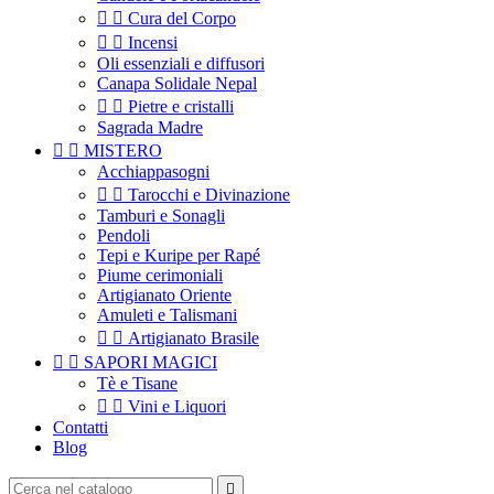


Cura del Corpo


Incensi
Oli essenziali e diffusori
Canapa Solidale Nepal


Pietre e cristalli
Sagrada Madre


MISTERO
Acchiappasogni


Tarocchi e Divinazione
Tamburi e Sonagli
Pendoli
Tepi e Kuripe per Rapé
Piume cerimoniali
Artigianato Oriente
Amuleti e Talismani


Artigianato Brasile


SAPORI MAGICI
Tè e Tisane


Vini e Liquori
Contatti
Blog
