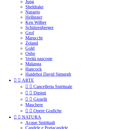
Jung
Sheldrake
Naranjo
Hellinger
Ken Wilber
Schützenberger
Grof
Marucchi
Zeland
Gold
Osho
Verità nascoste
Malanga
Hancock
Haidehoi David Simurgh


ARTE


Cancelleria Spirituale


Dipinti


Gioielli
Maschere


Opere Grafiche


NATURA
Acque Spirituali
Candele e Portacandele