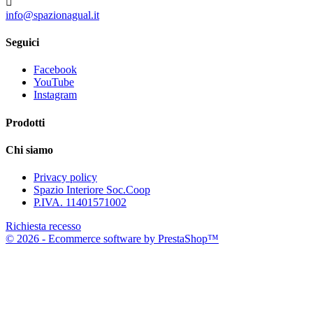

info@spazionagual.it
Seguici
Facebook
YouTube
Instagram
Prodotti
Chi siamo
Privacy policy
Spazio Interiore Soc.Coop
P.IVA. 11401571002
Richiesta recesso
© 2026 - Ecommerce software by PrestaShop™