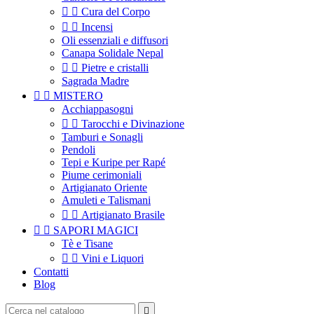


Cura del Corpo


Incensi
Oli essenziali e diffusori
Canapa Solidale Nepal


Pietre e cristalli
Sagrada Madre


MISTERO
Acchiappasogni


Tarocchi e Divinazione
Tamburi e Sonagli
Pendoli
Tepi e Kuripe per Rapé
Piume cerimoniali
Artigianato Oriente
Amuleti e Talismani


Artigianato Brasile


SAPORI MAGICI
Tè e Tisane


Vini e Liquori
Contatti
Blog
