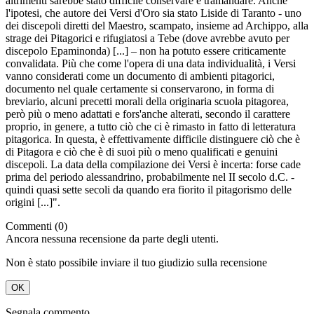
altrimenti sarebbe stato difficile conservare e tramandare. Anche
l'ipotesi, che autore dei Versi d'Oro sia stato Liside di Taranto - uno
dei discepoli diretti del Maestro, scampato, insieme ad Archippo, alla
strage dei Pitagorici e rifugiatosi a Tebe (dove avrebbe avuto per
discepolo Epaminonda) [...] – non ha potuto essere criticamente
convalidata. Più che come l'opera di una data individualità, i Versi
vanno considerati come un documento di ambienti pitagorici,
documento nel quale certamente si conservarono, in forma di
breviario, alcuni precetti morali della originaria scuola pitagorea,
però più o meno adattati e fors'anche alterati, secondo il carattere
proprio, in genere, a tutto ciò che ci è rimasto in fatto di letteratura
pitagorica. In questa, è effettivamente difficile distinguere ciò che è
di Pitagora e ciò che è di suoi più o meno qualificati e genuini
discepoli. La data della compilazione dei Versi è incerta: forse cade
prima del periodo alessandrino, probabilmente nel II secolo d.C. -
quindi quasi sette secoli da quando era fiorito il pitagorismo delle
origini [...]".
Commenti (0)
Ancora nessuna recensione da parte degli utenti.
Non è stato possibile inviare il tuo giudizio sulla recensione
OK
Segnala commento