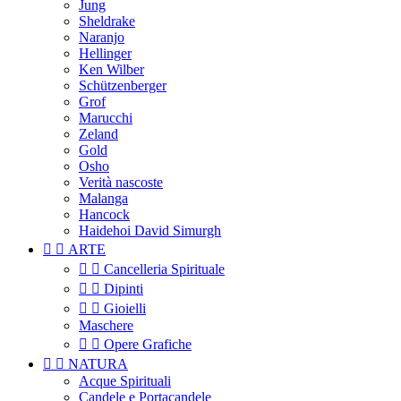
Jung
Sheldrake
Naranjo
Hellinger
Ken Wilber
Schützenberger
Grof
Marucchi
Zeland
Gold
Osho
Verità nascoste
Malanga
Hancock
Haidehoi David Simurgh


ARTE


Cancelleria Spirituale


Dipinti


Gioielli
Maschere


Opere Grafiche


NATURA
Acque Spirituali
Candele e Portacandele