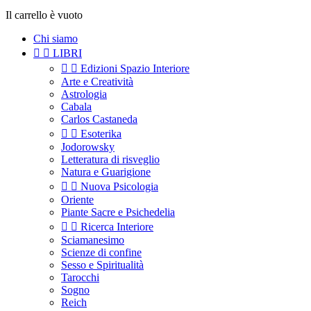
Il carrello è vuoto
Chi siamo


LIBRI


Edizioni Spazio Interiore
Arte e Creatività
Astrologia
Cabala
Carlos Castaneda


Esoterika
Jodorowsky
Letteratura di risveglio
Natura e Guarigione


Nuova Psicologia
Oriente
Piante Sacre e Psichedelia


Ricerca Interiore
Sciamanesimo
Scienze di confine
Sesso e Spiritualità
Tarocchi
Sogno
Reich