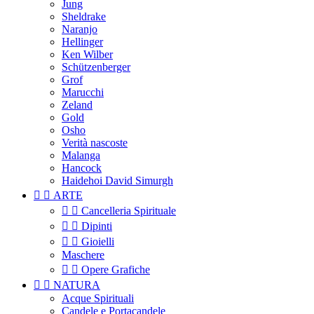
Jung
Sheldrake
Naranjo
Hellinger
Ken Wilber
Schützenberger
Grof
Marucchi
Zeland
Gold
Osho
Verità nascoste
Malanga
Hancock
Haidehoi David Simurgh


ARTE


Cancelleria Spirituale


Dipinti


Gioielli
Maschere


Opere Grafiche


NATURA
Acque Spirituali
Candele e Portacandele