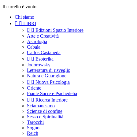
Il carrello è vuoto
Chi siamo


LIBRI


Edizioni Spazio Interiore
Arte e Creatività
Astrologia
Cabala
Carlos Castaneda


Esoterika
Jodorowsky
Letteratura di risveglio
Natura e Guarigione


Nuova Psicologia
Oriente
Piante Sacre e Psichedelia


Ricerca Interiore
Sciamanesimo
Scienze di confine
Sesso e Spiritualità
Tarocchi
Sogno
Reich