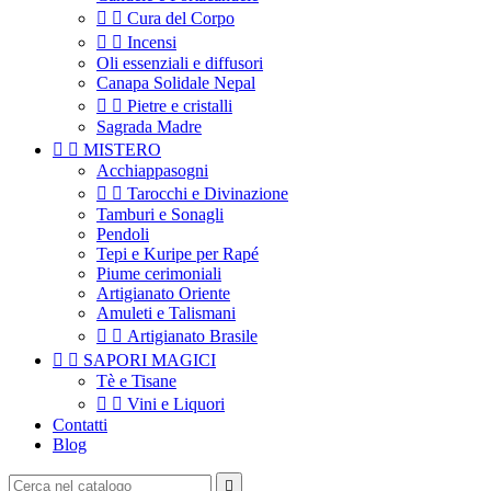


Cura del Corpo


Incensi
Oli essenziali e diffusori
Canapa Solidale Nepal


Pietre e cristalli
Sagrada Madre


MISTERO
Acchiappasogni


Tarocchi e Divinazione
Tamburi e Sonagli
Pendoli
Tepi e Kuripe per Rapé
Piume cerimoniali
Artigianato Oriente
Amuleti e Talismani


Artigianato Brasile


SAPORI MAGICI
Tè e Tisane


Vini e Liquori
Contatti
Blog
