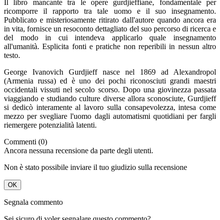
Il libro mancante tra le opere gurdjieffiane, fondamentale per
ricomporre il rapporto tra tale uomo e il suo insegnamento.
Pubblicato e misteriosamente ritirato dall'autore quando ancora era
in vita, fornisce un resoconto dettagliato del suo percorso di ricerca e
del modo in cui intendeva applicarlo quale insegnamento
all'umanità. Esplicita fonti e pratiche non reperibili in nessun altro
testo.
George Ivanovich Gurdjieff nasce nel 1869 ad Alexandropol
(Armenia russa) ed è uno dei pochi riconosciuti grandi maestri
occidentali vissuti nel secolo scorso. Dopo una giovinezza passata
viaggiando e studiando culture diverse allora sconosciute, Gurdjieff
si dedicò interamente al lavoro sulla consapevolezza, intesa come
mezzo per svegliare l'uomo dagli automatismi quotidiani per fargli
riemergere potenzialità latenti.
Commenti (0)
Ancora nessuna recensione da parte degli utenti.
Non è stato possibile inviare il tuo giudizio sulla recensione
OK
Segnala commento
Sei sicuro di voler segnalare questo commento?