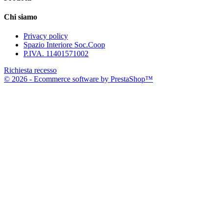
Chi siamo
Privacy policy
Spazio Interiore Soc.Coop
P.IVA. 11401571002
Richiesta recesso
© 2026 - Ecommerce software by PrestaShop™