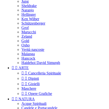
Jung
Sheldrake
Naranjo
Hellinger
Ken Wilber
Schützenberger
Grof
Marucchi
Zeland
Gold
Osho
Verità nascoste
Malanga
Hancock
Haidehoi David Simurgh


ARTE


Cancelleria Spirituale


Dipinti


Gioielli
Maschere


Opere Grafiche


NATURA
Acque Spirituali
Candele e Portacandele