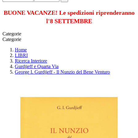
BUONE VACANZE! Le spedizioni riprenderanno
l'8 SETTEMBRE
Categorie
Categorie
Home
LIBRI
Ricerca Interiore
Gurdjieff e Quarta Via
George I. Gurdjieff - Il Nunzio del Bene Venturo