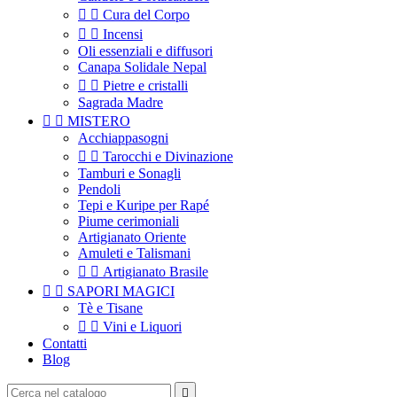


Cura del Corpo


Incensi
Oli essenziali e diffusori
Canapa Solidale Nepal


Pietre e cristalli
Sagrada Madre


MISTERO
Acchiappasogni


Tarocchi e Divinazione
Tamburi e Sonagli
Pendoli
Tepi e Kuripe per Rapé
Piume cerimoniali
Artigianato Oriente
Amuleti e Talismani


Artigianato Brasile


SAPORI MAGICI
Tè e Tisane


Vini e Liquori
Contatti
Blog
