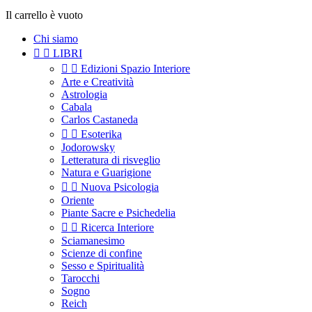
Il carrello è vuoto
Chi siamo


LIBRI


Edizioni Spazio Interiore
Arte e Creatività
Astrologia
Cabala
Carlos Castaneda


Esoterika
Jodorowsky
Letteratura di risveglio
Natura e Guarigione


Nuova Psicologia
Oriente
Piante Sacre e Psichedelia


Ricerca Interiore
Sciamanesimo
Scienze di confine
Sesso e Spiritualità
Tarocchi
Sogno
Reich