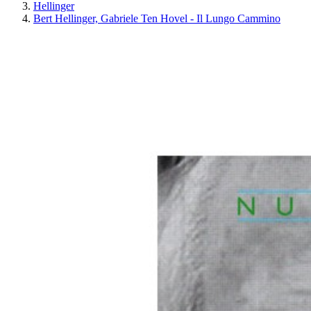
Hellinger
Bert Hellinger, Gabriele Ten Hovel - Il Lungo Cammino