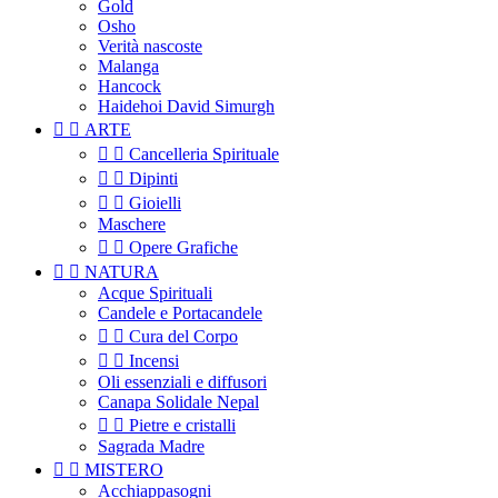
Gold
Osho
Verità nascoste
Malanga
Hancock
Haidehoi David Simurgh


ARTE


Cancelleria Spirituale


Dipinti


Gioielli
Maschere


Opere Grafiche


NATURA
Acque Spirituali
Candele e Portacandele


Cura del Corpo


Incensi
Oli essenziali e diffusori
Canapa Solidale Nepal


Pietre e cristalli
Sagrada Madre


MISTERO
Acchiappasogni