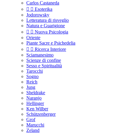
Carlos Castaneda


Esoterika
Jodorowsky
Letteratura di risveglio
Natura e Guarigione


Nuova Psicologia
Oriente
Piante Sacre e Psichedelia


Ricerca Interiore
Sciamanesimo
Scienze di confine
Sesso e Spiritualità
Tarocchi
Sogno
Reich
Jung
Sheldrake
Naranjo
Hellinger
Ken Wilber
Schützenberger
Grof
Marucchi
Zeland