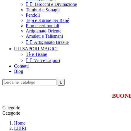


Tarocchi e Divinazione
Tamburi e Sonagli
Pendoli
Tepi e Kuripe per Rapé
Piume cerimoniali
Artigianato Oriente
Amuleti e Talismani


Artigianato Brasile


SAPORI MAGICI
Tè e Tisane


Vini e Liquori
Contatti
Blog

BUONE 
Categorie
Categorie
Home
LIBRI