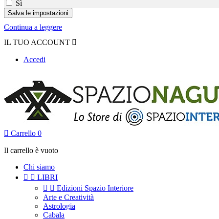
Sì
Continua a leggere
IL TUO ACCOUNT

Accedi

Carrello
0
Il carrello è vuoto
Chi siamo


LIBRI


Edizioni Spazio Interiore
Arte e Creatività
Astrologia
Cabala